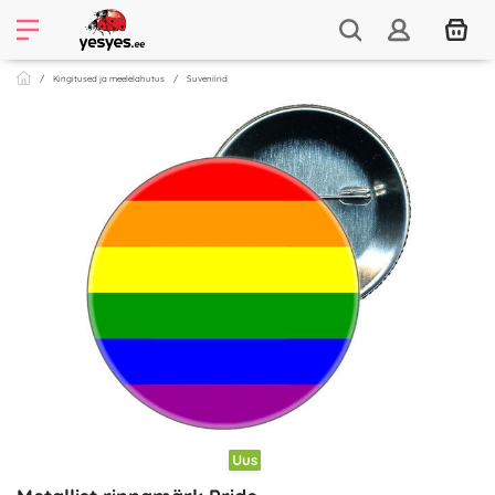
Kingitused ja meelelahutus
Suveniirid
Uus