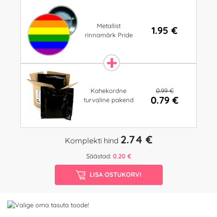
Metallist
1.95 €
rinnamärk Pride
0.99 €
Kahekordne
0.79 €
turvaline pakend
2.74 €
Komplekti hind
Säästad:
0.20 €
LISA OSTUKORVI