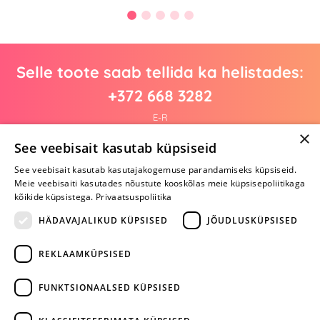
Selle toote saab tellida ka helistades:
+372 668 3282
E-R
×
See veebisait kasutab küpsiseid
See veebisait kasutab kasutajakogemuse parandamiseks küpsiseid.
Arvustusi veel pole
Meie veebisaiti kasutades nõustute kooskõlas meie küpsisepoliitikaga
Ole esimene!
kõikide küpsistega.
Privaatsuspoliitika
Kirjuta arvustus ja SAA KINGITUS!
HÄDAVAJALIKUD KÜPSISED
JÕUDLUSKÜPSISED
REKLAAMKÜPSISED
ARA JÄTA
MÄNGIMIST
FUNKTSIONAALSED KÜPSISED
+372 668 3282