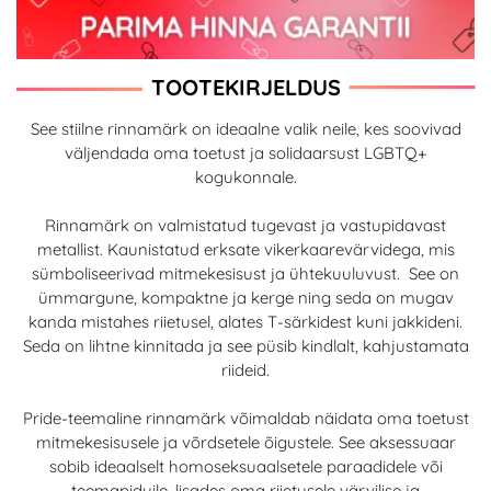
TOOTEKIRJELDUS
See stiilne rinnamärk on ideaalne valik neile, kes soovivad
väljendada oma toetust ja solidaarsust LGBTQ+
kogukonnale.
Rinnamärk on valmistatud tugevast ja vastupidavast
metallist. Kaunistatud erksate vikerkaarevärvidega, mis
sümboliseerivad mitmekesisust ja ühtekuuluvust. See on
ümmargune, kompaktne ja kerge ning seda on mugav
kanda mistahes riietusel, alates T-särkidest kuni jakkideni.
Seda on lihtne kinnitada ja see püsib kindlalt, kahjustamata
riideid.
Pride-teemaline rinnamärk võimaldab näidata oma toetust
mitmekesisusele ja võrdsetele õigustele. See aksessuaar
sobib ideaalselt homoseksuaalsetele paraadidele või
teemapiduile, lisades oma riietusele värvilise ja