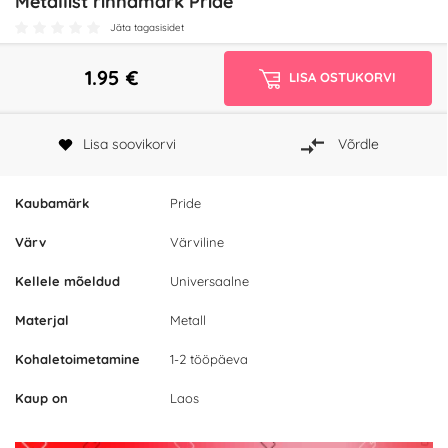
Metallist rinnamärk Pride
Jäta tagasisidet
1.95
€
LISA OSTUKORVI
Lisa soovikorvi
Võrdle
Kaubamärk
Pride
Värv
Värviline
Kellele mõeldud
Universaalne
Materjal
Metall
Kohaletoimetamine
1-2 tööpäeva
Kaup on
Laos