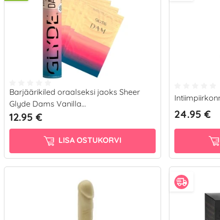
Barjäärikiled oraalseksi jaoks Sheer
Intiimpiirkon
Glyde Dams Vanilla...
24.95 €
12.95 €
LISA OSTUKORVI