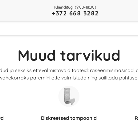
Klienditugi (9:00-18:00)
+372 668 3282
Muud tarvikud
eldud ja seksiks ettevalmistavaid tooteid: raseerimismasinad,
vahekorraks paremini ette valmistuda ning säilitada puhtuse ja
ud
Diskreetsed tampoonid