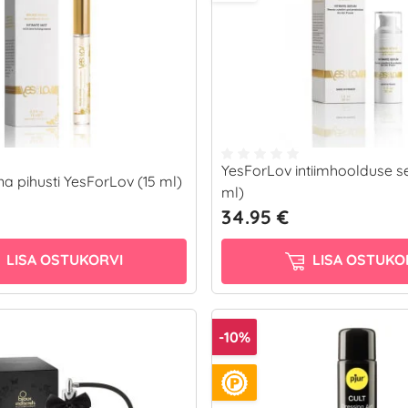
YesForLov intiimhoolduse 
na pihusti YesForLov (15 ml)
ml)
34.95 €
LISA OSTUKORVI
LISA OSTUKO
-10%