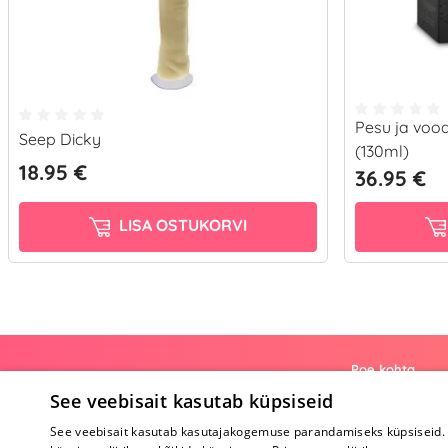
Pesu ja voo
Seep Dicky
(130ml)
18.95 €
36.95 €
LISA OSTUKORVI
Poe kohta
See veebisait kasutab küpsiseid
Meist
See veebisait kasutab kasutajakogemuse parandamiseks küpsiseid. 
Koostöö