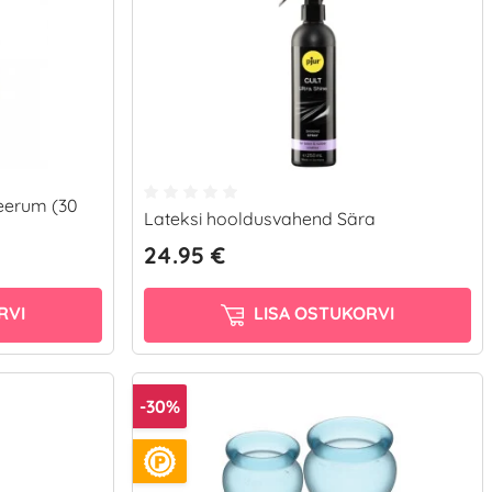
seerum (30
Lateksi hooldusvahend Sära
24.95 €
RVI
LISA OSTUKORVI
-30%