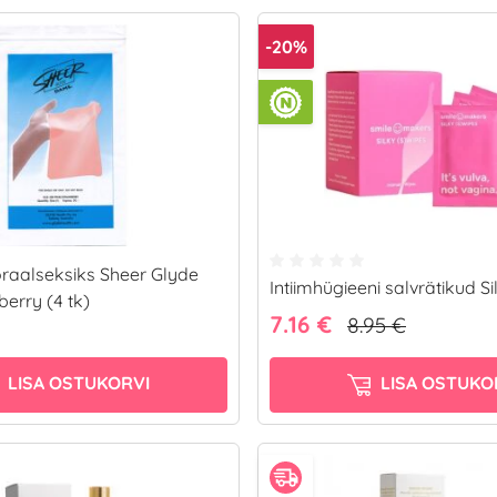
-20%
oraalseksiks Sheer Glyde
Intiimhügieeni salvrätikud S
erry (4 tk)
7.16 €
8.95 €
LISA OSTUKORVI
LISA OSTUKO