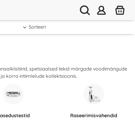
Sorteeri
 anaalklistiirid, spetsiaalsed tekid märgade voodimängude
 korra intiimlelude kollektsioonis.
Rasedustestid
Raseerimisvahendid