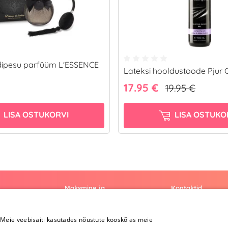
dipesu parfüüm L'ESSENCE
Lateksi hooldustoode Pjur C
17.95 €
19.95 €
LISA OSTUKORVI
LISA OSTUKO
Maksmine ja
Kontaktid
kohaletoimetamine
+372 
Meie veebisaiti kasutades nõustute kooskõlas meie
Maksmine ja