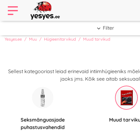
Filter
Yesyes.ee
Muu
Hügieenitarvikud
Muud tarvikud
Sellest kategooriast leiad erinevaid intiimhügieeniks mõ
jaoks jms. Kõik see aitab seksuaal
Seksmänguasjade
Muud tarvik
puhastusvahendid