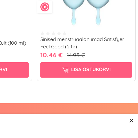
Sinised menstruaalanumad Satisfyer
ult (100 ml)
Feel Good (2 tk)
10.46 €
14.95 €
RVI
LISA OSTUKORVI
×
668 3282