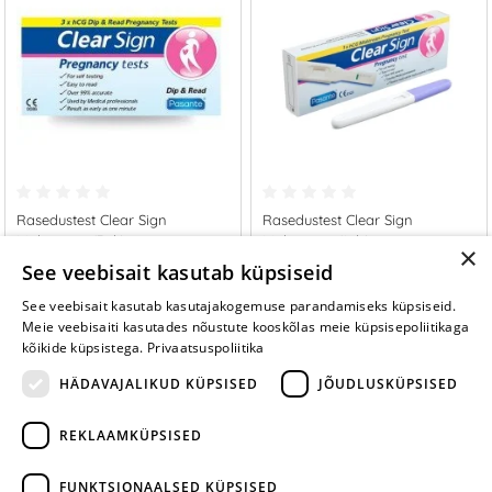
Rasedustest Clear Sign
Rasedustest Clear Sign
Midstream (3 tk)
Midstream (1 tk.)
×
2.49 €
1.65 €
See veebisait kasutab küpsiseid
See veebisait kasutab kasutajakogemuse parandamiseks küpsiseid.
LISA OSTUKORVI
LISA OSTUKORVI
Meie veebisaiti kasutades nõustute kooskõlas meie küpsisepoliitikaga
kõikide küpsistega.
Privaatsuspoliitika
HÄDAVAJALIKUD KÜPSISED
JÕUDLUSKÜPSISED
REKLAAMKÜPSISED
ARA JÄTA
MÄNGIMIST
FUNKTSIONAALSED KÜPSISED