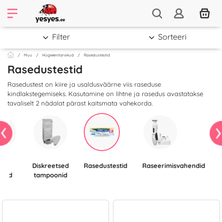
Filter
Sorteeri
Muu
Hügieenitarvikud
Rasedustestid
Rasedustestid
Rasedustest on kiire ja usaldusväärne viis raseduse
kindlakstegemiseks. Kasutamine on lihtne ja rasedus avastatakse
tavaliselt 2 nädalat pärast kaitsmata vahekorda.
Diskreetsed
Rasedustestid
Raseerimisvahendid
ikud
tampoonid