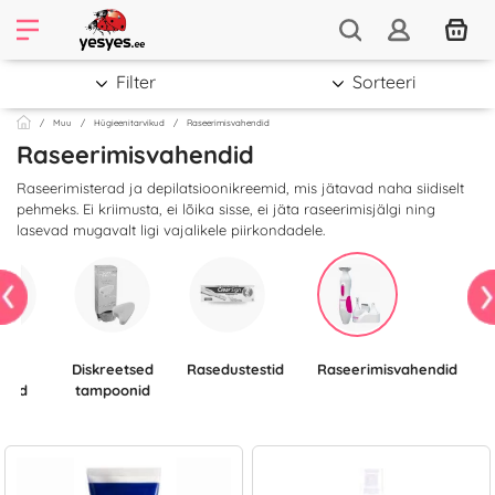
Filter
Sorteeri
Muu
Hügieenitarvikud
Raseerimisvahendid
Raseerimisvahendid
Raseerimisterad ja depilatsioonikreemid, mis jätavad naha siidiselt
pehmeks. Ei kriimusta, ei lõika sisse, ei jäta raseerimisjälgi ning
lasevad mugavalt ligi vajalikele piirkondadele.
Diskreetsed
Rasedustestid
Raseerimisvahendid
ikud
tampoonid