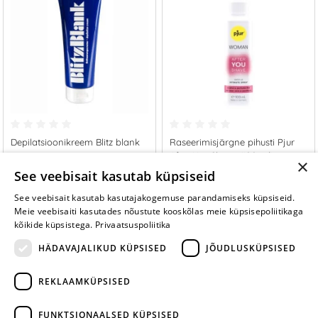
Depilatsioonikreem Blitz blank
Raseerimisjärgne pihusti Pjur
After You Shave (100 ml)
×
16.95 €
13.95 €
See veebisait kasutab küpsiseid
See veebisait kasutab kasutajakogemuse parandamiseks küpsiseid.
LISA OSTUKORVI
LISA OSTUKORVI
Meie veebisaiti kasutades nõustute kooskõlas meie küpsisepoliitikaga
kõikide küpsistega.
Privaatsuspoliitika
HÄDAVAJALIKUD KÜPSISED
JÕUDLUSKÜPSISED
REKLAAMKÜPSISED
ARA JÄTA
MÄNGIMIST
FUNKTSIONAALSED KÜPSISED