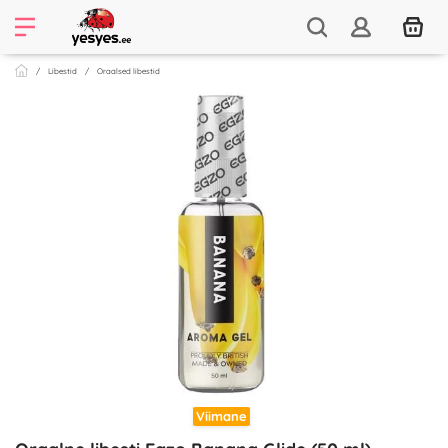
Libestid
Oraalsed libestid
Viimane