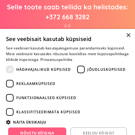
Selle toote saab tellida ka helistades:
+372 668 3282
E-R
×
See veebisait kasutab küpsiseid
See veebisait kasutab kasutajakogemuse parandamiseks küpsiseid.
Arvustusi veel pole
Meie veebisaiti kasutades nõustute kooskõlas meie küpsisepoliitikaga
Ole esimene!
kõikide küpsistega.
Privaatsuspoliitika
Kirjuta arvustus ja SAA KINGITUS!
HÄDAVAJALIKUD KÜPSISED
JÕUDLUSKÜPSISED
REKLAAMKÜPSISED
ARA JÄTA
MÄNGIMIST
FUNKTSIONAALSED KÜPSISED
+372 668 3282
KLASSIFITSEERIMATA KÜPSISED
info@yesyes.ee
NÄITA ÜKSIKASJU
facebook.com/yesyes.ee
NÕUSTU KÕIGIGA
KEELDU KÕIGIST