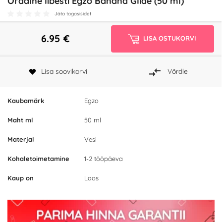
Oraalne libesti Egzo Banana Glide (50 ml)
Jäta tagasisidet
6.95
€
LISA OSTUKORVI
Lisa soovikorvi
Võrdle
Kaubamärk
Egzo
Maht ml
50 ml
Materjal
Vesi
Kohaletoimetamine
1-2 tööpäeva
Kaup on
Laos