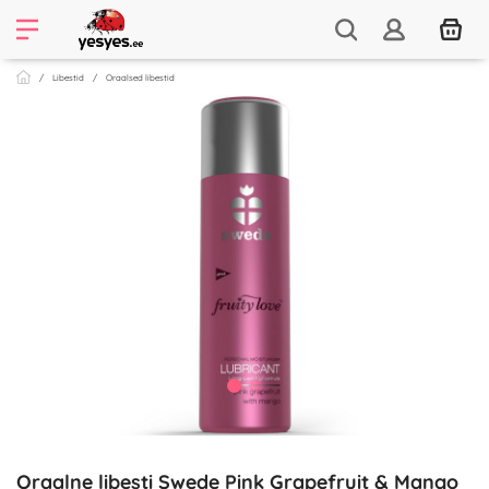
Libestid
Oraalsed libestid
Oraalne libesti Swede Pink Grapefruit & Mango