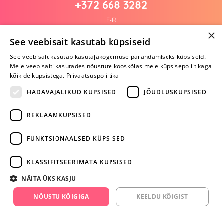
+372 668 3282
E-R
×
See veebisait kasutab küpsiseid
See veebisait kasutab kasutajakogemuse parandamiseks küpsiseid.
Arvustusi veel pole
Meie veebisaiti kasutades nõustute kooskõlas meie küpsisepoliitikaga
Ole esimene!
kõikide küpsistega.
Privaatsuspoliitika
Kirjuta arvustus ja SAA KINGITUS!
HÄDAVAJALIKUD KÜPSISED
JÕUDLUSKÜPSISED
REKLAAMKÜPSISED
ARA JÄTA
MÄNGIMIST
FUNKTSIONAALSED KÜPSISED
+372 668 3282
KLASSIFITSEERIMATA KÜPSISED
info@yesyes.ee
NÄITA ÜKSIKASJU
facebook.com/yesyes.ee
NÕUSTU KÕIGIGA
KEELDU KÕIGIST
Instagram/yesyes.ee