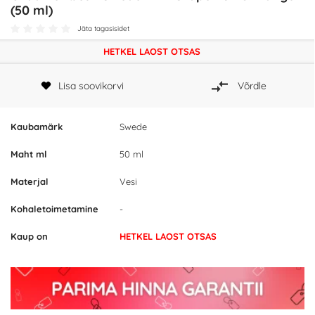
(50 ml)
Jäta tagasisidet
HETKEL LAOST OTSAS
Lisa soovikorvi
Võrdle
Kaubamärk
Swede
Maht ml
50 ml
Materjal
Vesi
Kohaletoimetamine
-
Kaup on
HETKEL LAOST OTSAS