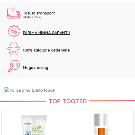
Tasuta transport
alates 29 €
PARIMA HINNA GARANTII
100% salajane ostlemine
Mugav otsing
TOP TOOTED