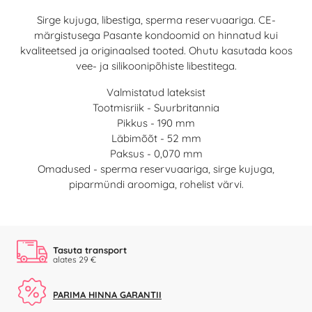
Sirge kujuga, libestiga, sperma reservuaariga. CE-
märgistusega Pasante kondoomid on hinnatud kui
kvaliteetsed ja originaalsed tooted. Ohutu kasutada koos
vee- ja silikoonipõhiste libestitega.
Valmistatud lateksist
Tootmisriik - Suurbritannia
Pikkus - 190 mm
Läbimõõt - 52 mm
Paksus - 0,070 mm
Omadused - sperma reservuaariga, sirge kujuga,
piparmündi aroomiga, rohelist värvi.
Tasuta transport
alates 29 €
PARIMA HINNA GARANTII