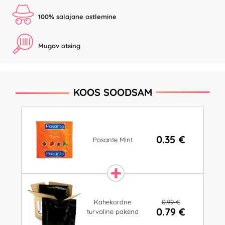
100% salajane ostlemine
Mugav otsing
KOOS SOODSAM
0.35 €
Pasante Mint
0.99 €
Kahekordne
0.79 €
turvaline pakend