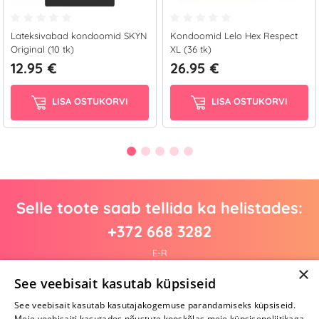
Lateksivabad kondoomid SKYN
Kondoomid Lelo Hex Respect
Original (10 tk)
XL (36 tk)
12.95 €
26.95 €
LISA OSTUKORVI
LISA OSTUKORVI
Selle toote saab tellida ka helistades:
+372 668 3282
E-R
×
See veebisait kasutab küpsiseid
See veebisait kasutab kasutajakogemuse parandamiseks küpsiseid.
Arvustusi veel pole
Meie veebisaiti kasutades nõustute kooskõlas meie küpsisepoliitikaga