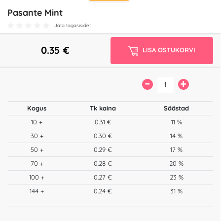
Pasante Mint
Jäta tagasisidet
0.35
€
LISA OSTUKORVI
–
+
Kogus
Tk kaina
Säästad
10 +
0.31 €
11 %
30 +
0.30 €
14 %
50 +
0.29 €
17 %
70 +
0.28 €
20 %
100 +
0.27 €
23 %
144 +
0.24 €
31 %