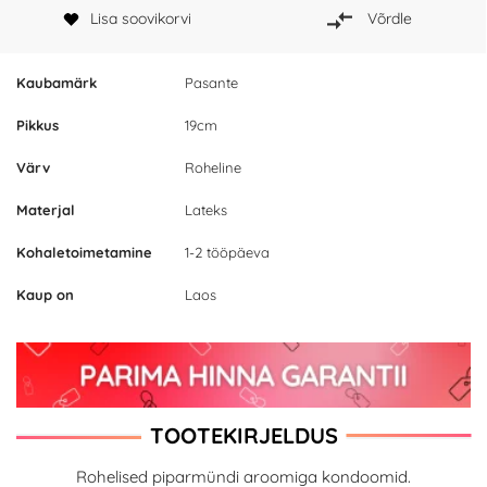
Lisa soovikorvi
Võrdle
Kaubamärk
Pasante
Pikkus
19cm
Värv
Roheline
Materjal
Lateks
Kohaletoimetamine
1-2 tööpäeva
Kaup on
Laos
TOOTEKIRJELDUS
Rohelised piparmündi aroomiga kondoomid.