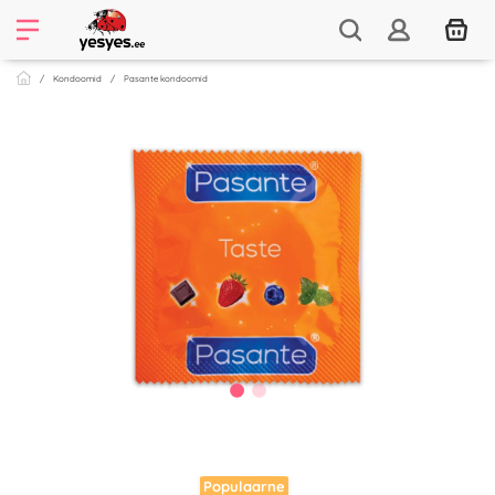
Kondoomid
Pasante kondoomid
Populaarne