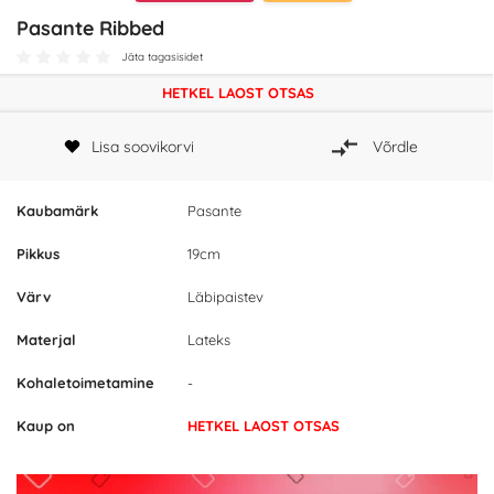
Pasante Ribbed
Jäta tagasisidet
HETKEL LAOST OTSAS
Lisa soovikorvi
Võrdle
Kaubamärk
Pasante
Pikkus
19cm
Värv
Läbipaistev
Materjal
Lateks
Kohaletoimetamine
-
Kaup on
HETKEL LAOST OTSAS