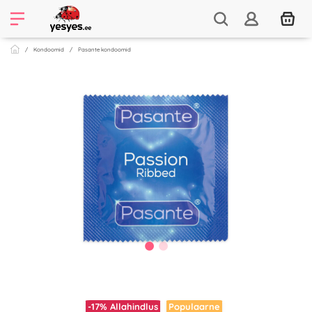
Kondoomid
Pasante kondoomid
-17%
Allahindlus
Populaarne