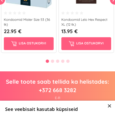
Kondoomid Mister Size 53 (36
Kondoomid Lelo Hex Respect
tk)
XL (12 tk.)
22.95 €
13.95 €
LISA OSTUKORVI
LISA OSTUKORVI
Selle toote saab tellida ka helistades:
+372 668 3282
E-R
×
See veebisait kasutab küpsiseid