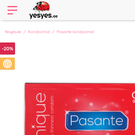
Yesyes.ee
Kondoomid
Pasante kondoomid
-20%