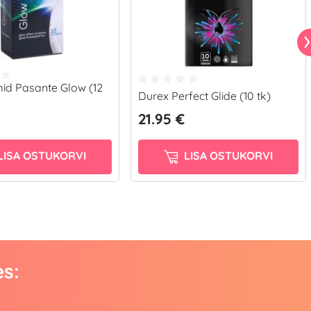
d Pasante Glow (12
Durex Perfect Glide (10 tk)
21.95 €
LISA OSTUKORVI
LISA OSTUKORVI
es: