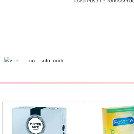
Kõigil Pasante kondoomidel