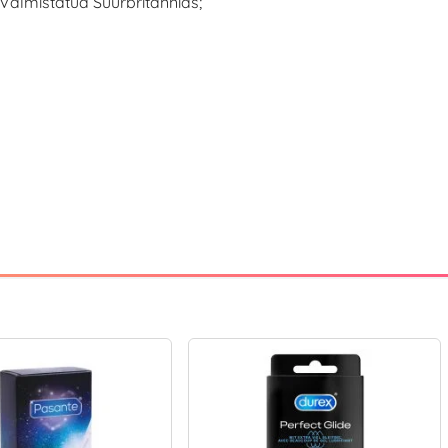
Valmistatud Suurbritannias;