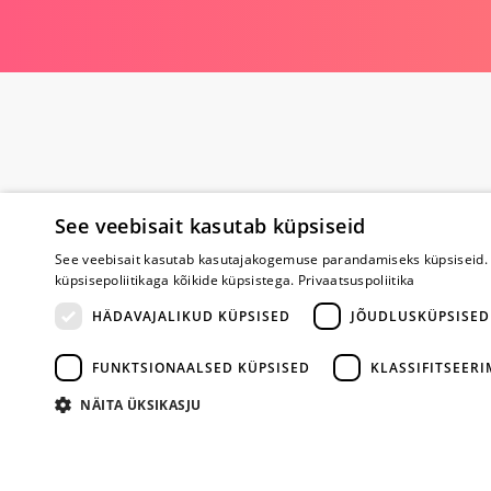
See veebisait kasutab küpsiseid
See veebisait kasutab kasutajakogemuse parandamiseks küpsiseid. 
küpsisepoliitikaga kõikide küpsistega.
Privaatsuspoliitika
Poe kohta
HÄDAVAJALIKUD KÜPSISED
JÕUDLUSKÜPSISED
Meist
FUNKTSIONAALSED KÜPSISED
KLASSIFITSEER
Koostöö
Tagasiside
NÄITA ÜKSIKASJU
Küsimused
Erootiline ajakir
Kaubamärgid
Registreeritud kl