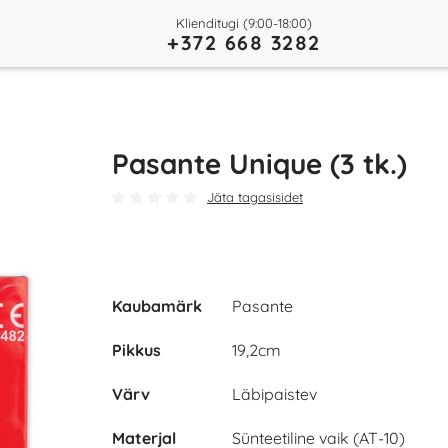
Klienditugi (9:00-18:00)
+372 668 3282
Pasante Unique (3 tk.)
Jäta tagasisidet
Kaubamärk
Pasante
Pikkus
19,2cm
Värv
Läbipaistev
Materjal
Sünteetiline vaik (AT-10)