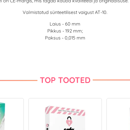
 on CE-märgis, mis tagab kauba kvaliteedi ja originaalsuse. 
Valmistatud sünteetilisest vaigust AT-10.
Laius - 60 mm
Pikkus - 192 mm;
Paksus - 0,015 mm
TOP TOOTED