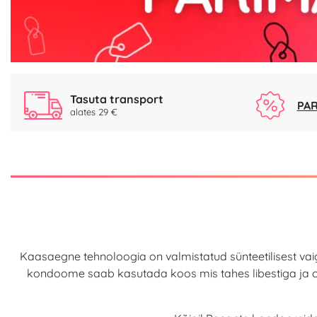
Tasuta transport
PAR
alates 29 €
Kaasaegne tehnoloogia on valmistatud sünteetilisest vai
kondoome
saab kasutada koos mis tahes libestiga ja o