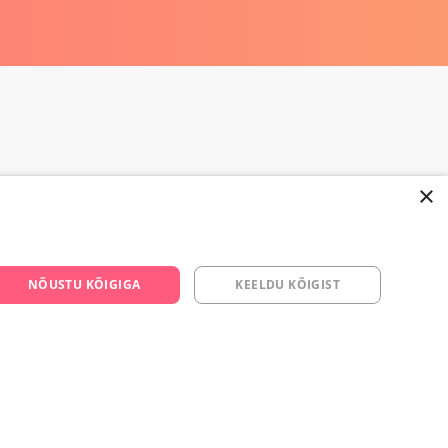
×
NÕUSTU KÕIGIGA
KEELDU KÕIGIST
668 3282
s.ee
om/yesyes.ee