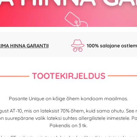
IMA HINNA GARANTII
100% salajane ostlem
TOOTEKIRJELDUS
Pasante Unique on kõige õhem kondoom maailmas.
gust AT-10,
mis on lateksist 70% õhem, kuid sama ohutu.
See 
n suurepärane valik lateksi suhtes allergilistele inimestele.
Pakendis on 3 tk.