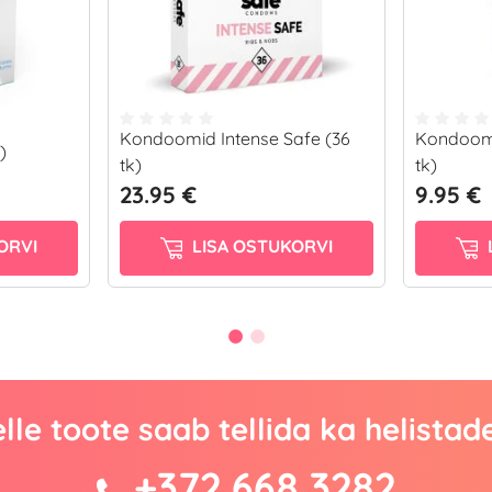
Kondoomid Intense Safe (36
Kondoomi
)
tk)
tk)
23.95 €
9.95 €
ORVI
LISA OSTUKORVI
lle toote saab tellida ka helistad
+372 668 3282