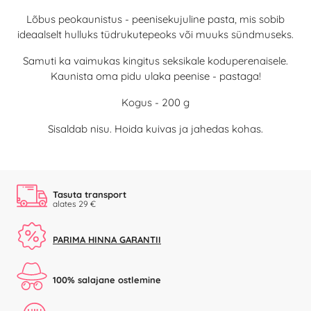
Lõbus peokaunistus - peenisekujuline pasta, mis sobib
ideaalselt hulluks tüdrukutepeoks või muuks sündmuseks.
Samuti ka vaimukas kingitus seksikale koduperenaisele.
Kaunista oma pidu ulaka peenise - pastaga!
Kogus - 200 g
Sisaldab nisu. Hoida kuivas ja jahedas kohas.
Tasuta transport
alates 29 €
PARIMA HINNA GARANTII
100% salajane ostlemine