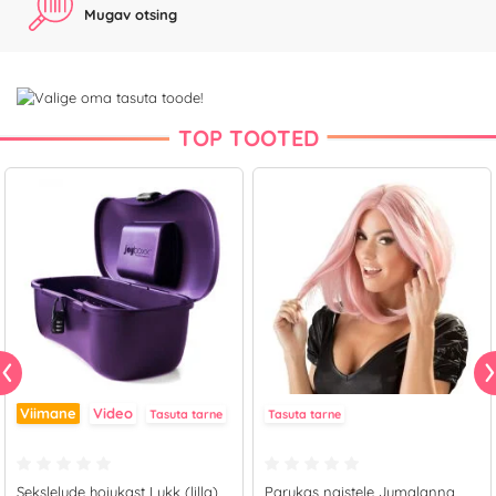
Mugav otsing
TOP TOOTED
Viimane
Video
Tasuta tarne
Tasuta tarne
Sekslelude hoiukast Lukk (lilla)
Parukas naistele Jumalanna