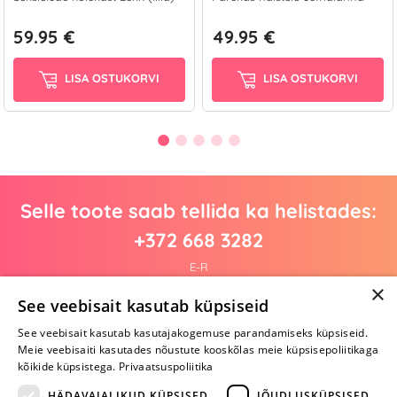
59.95 €
49.95 €
LISA OSTUKORVI
LISA OSTUKORVI
Selle toote saab tellida ka helistades:
+372 668 3282
E-R
×
See veebisait kasutab küpsiseid
See veebisait kasutab kasutajakogemuse parandamiseks küpsiseid.
Arvustusi veel pole
Meie veebisaiti kasutades nõustute kooskõlas meie küpsisepoliitikaga
Ole esimene!
kõikide küpsistega.
Privaatsuspoliitika
Kirjuta arvustus ja SAA KINGITUS!
HÄDAVAJALIKUD KÜPSISED
JÕUDLUSKÜPSISED