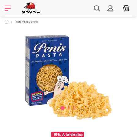
Pasta Vallatu peenis
-15%
Allahindlus