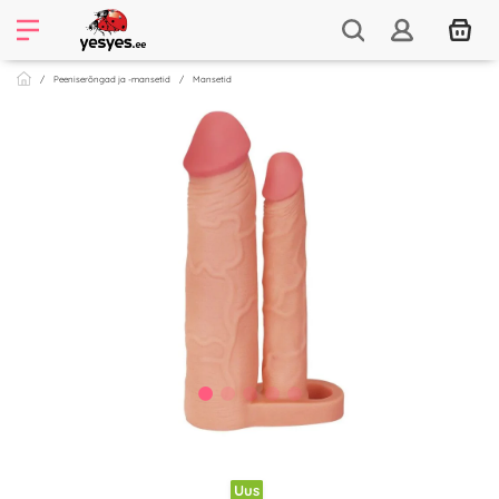
Peeniserõngad ja -mansetid
Mansetid
Uus