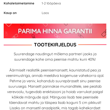
Kohaletoimetamine
1-2 tööpäeva
Kaup on
Laos
TOOTEKIRJELDUS
Suurendage naudingut mõlema partneri jaoks ja
suurendage kohe oma peenise mahtu kuni 40%!
Äärmiselt realistlik peenisemansett, kaunistatud pea ja
veenimustriga, annab meeldiva kogemuse vahekorra ajal.
Pehme ja veniv, kohandub suurepäraselt sinu peenise
suurusega. Mansett pannakse munanditele, see peatab
verevoolu, tugevdab erektsiooni ja hoiab varrukat paigal
kõikide mängude ajal. Mänguasi lisab teie peenisele
täiendavat mahtu ja täispea lisab koguni 5 cm pikkust!
Lisaks on mansetil anaalpistik, mis tagab kahekordset