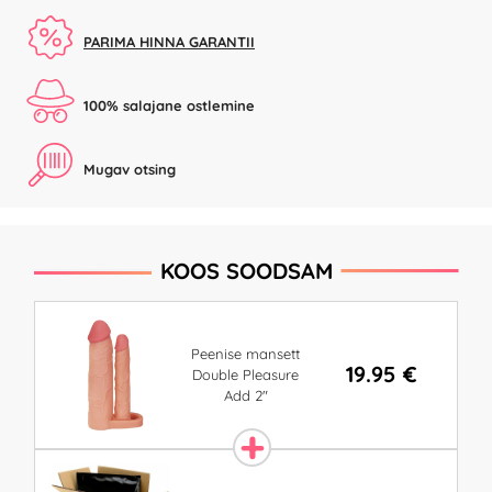
PARIMA HINNA GARANTII
100% salajane ostlemine
Mugav otsing
KOOS SOODSAM
Peenise mansett
19.95 €
Double Pleasure
Add 2"