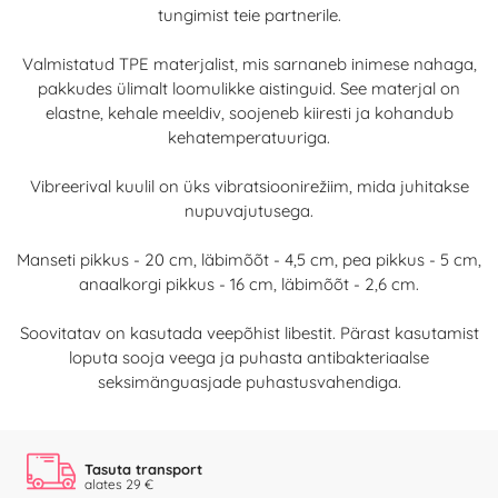
tungimist teie partnerile.
Valmistatud TPE materjalist, mis sarnaneb inimese nahaga,
pakkudes ülimalt loomulikke aistinguid. See materjal on
elastne, kehale meeldiv, soojeneb kiiresti ja kohandub
kehatemperatuuriga.
Vibreerival kuulil on üks vibratsioonirežiim, mida juhitakse
nupuvajutusega.
Manseti pikkus - 20 cm, läbimõõt - 4,5 cm, pea pikkus - 5 cm,
anaalkorgi pikkus - 16 cm, läbimõõt - 2,6 cm.
Soovitatav on kasutada veepõhist libestit. Pärast kasutamist
loputa sooja veega ja puhasta antibakteriaalse
seksimänguasjade puhastusvahendiga.
Tasuta transport
alates 29 €