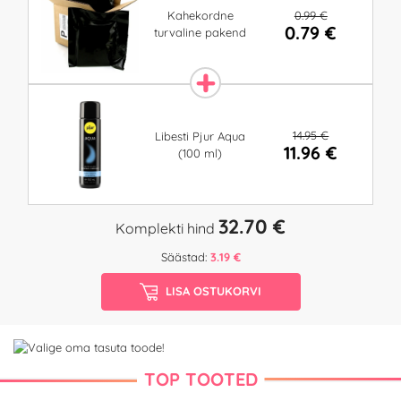
0.99 €
Kahekordne
0.79 €
turvaline pakend
14.95 €
Libesti Pjur Aqua
11.96 €
(100 ml)
32.70 €
Komplekti hind
Säästad:
3.19 €
LISA OSTUKORVI
TOP TOOTED