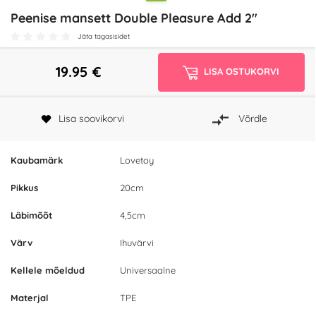
Peenise mansett Double Pleasure Add 2"
Jäta tagasisidet
19.95
€
LISA OSTUKORVI
Lisa soovikorvi
Võrdle
Kaubamärk
Lovetoy
Pikkus
20cm
Läbimõõt
4,5cm
Värv
Ihuvärvi
Kellele mõeldud
Universaalne
Materjal
TPE