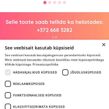
Selle toote saab tellida ka helistades:
+372 668 3282
E-R
×
See veebisait kasutab küpsiseid
See veebisait kasutab kasutajakogemuse parandamiseks küpsiseid.
Arvustusi veel pole
Meie veebisaiti kasutades nõustute kooskõlas meie küpsisepoliitikaga
Ole esimene!
kõikide küpsistega.
Privaatsuspoliitika
Kirjuta arvustus ja SAA KINGITUS!
HÄDAVAJALIKUD KÜPSISED
JÕUDLUSKÜPSISED
REKLAAMKÜPSISED
ARA JÄTA
MÄNGIMIST
FUNKTSIONAALSED KÜPSISED
+372 668 3282
KLASSIFITSEERIMATA KÜPSISED