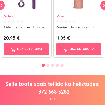
Video
Video
Alistumise komplekt Tutvume
Peenisemuhv Pleasure Nr 1
20.95 €
11.95 €
LISA OSTUKORVI
LISA OSTUKORVI
Selle toote saab tellida ka helistades:
+372 668 3282
E-R