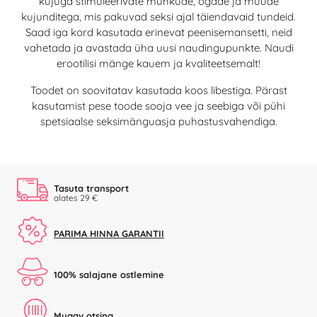
kujuga stimuleerivate muhkude, ogade ja muude
kujunditega, mis pakuvad seksi ajal täiendavaid tundeid.
Saad iga kord kasutada erinevat peenisemansetti, neid
vahetada ja avastada üha uusi naudingupunkte. Naudi
erootilisi mänge kauem ja kvaliteetsemalt!
Toodet on soovitatav kasutada koos libestiga. Pärast
kasutamist pese toode sooja vee ja seebiga või pühi
spetsiaalse seksimänguasja puhastusvahendiga.
Tasuta transport
alates 29 €
PARIMA HINNA GARANTII
100% salajane ostlemine
Mugav otsing