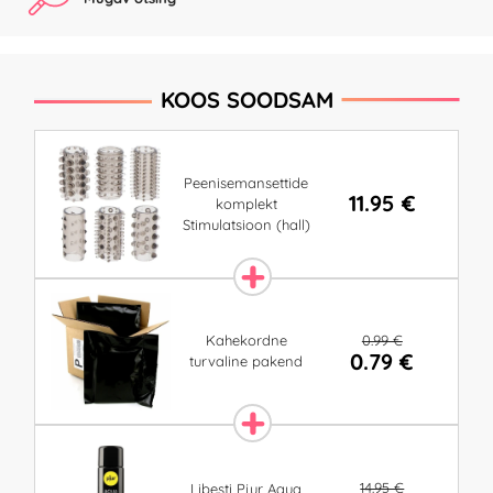
KOOS SOODSAM
Peenisemansettide
11.95 €
komplekt
Stimulatsioon (hall)
0.99 €
Kahekordne
0.79 €
turvaline pakend
14.95 €
Libesti Pjur Aqua