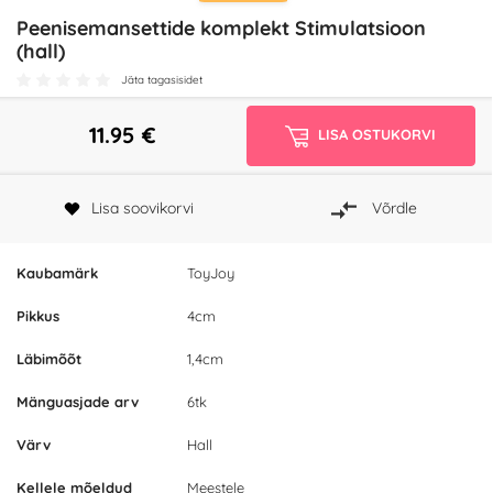
Peenisemansettide komplekt Stimulatsioon
(hall)
Jäta tagasisidet
11.95
€
LISA OSTUKORVI
Lisa soovikorvi
Võrdle
Kaubamärk
ToyJoy
Pikkus
4cm
Läbimõõt
1,4cm
Mänguasjade arv
6tk
Värv
Hall
Kellele mõeldud
Meestele