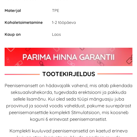
Materjal
TPE
Kohaletoimetamine
1-2 tööpäeva
Kaup on
Laos
TOOTEKIRJELDUS
Peenisemansett on hädavajalik vahend, mis aitab pikendada
seksuaalvahekorda, tugevdada erektsiooni ja pakkuda
sellele lisamõnu. Kui oled seda tüüpi mänguasju juba
proovinud ja soovid voodis vaheldust, pakume suurepärast
peenisemansettide komplekti Stimulatsioon, mis koosneb
koguni 6 erinevast peenisemansetist.
Komplekti kuuluvad peenisemansetid on kaetud erineva