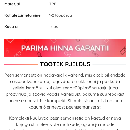
Materjal
TPE
Kohaletoimetamine
1-2 tööpäeva
Kaup on
Laos
TOOTEKIRJELDUS
Peenisemansett on hädavajalik vahend, mis aitab pikendada
seksuaalvahekorda, tugevdada erektsiooni ja pakkuda
sellele lisamõnu. Kui oled seda tüüpi mänguasju juba
proovinud ja soovid voodis vaheldust, pakume suurepärast
peenisemansettide komplekti Stimulatsioon, mis koosneb
koguni 6 erinevast peenisemansetist.
Komplekti kuuluvad peenisemansetid on kaetud erineva
kujuga stimuleerivate muhkude, ogade ja muude