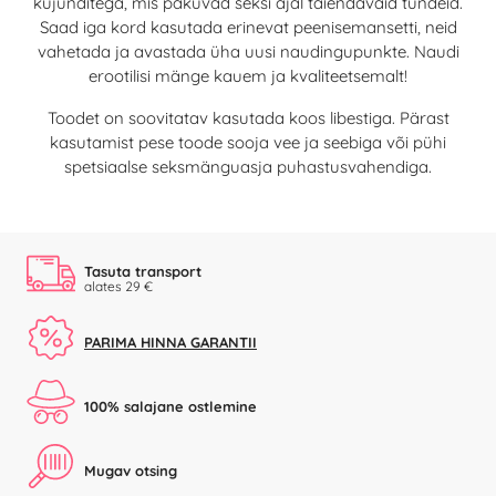
kujunditega, mis pakuvad seksi ajal täiendavaid tundeid.
Saad iga kord kasutada erinevat peenisemansetti, neid
vahetada ja avastada üha uusi naudingupunkte. Naudi
erootilisi mänge kauem ja kvaliteetsemalt!
Toodet on soovitatav kasutada koos libestiga. Pärast
kasutamist pese toode sooja vee ja seebiga või pühi
spetsiaalse seksmänguasja puhastusvahendiga.
Tasuta transport
alates 29 €
PARIMA HINNA GARANTII
100% salajane ostlemine
Mugav otsing