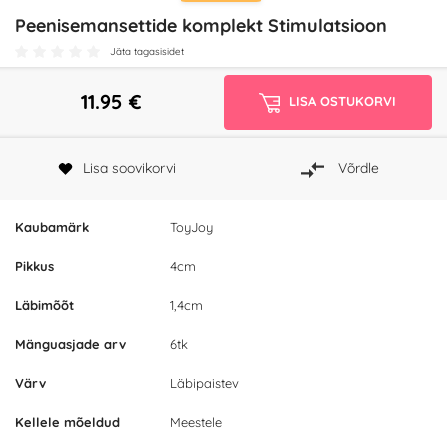
Peenisemansettide komplekt Stimulatsioon
Jäta tagasisidet
11.95
€
LISA OSTUKORVI
Lisa soovikorvi
Võrdle
Kaubamärk
ToyJoy
Pikkus
4cm
Läbimõõt
1,4cm
Mänguasjade arv
6tk
Värv
Läbipaistev
Kellele mõeldud
Meestele