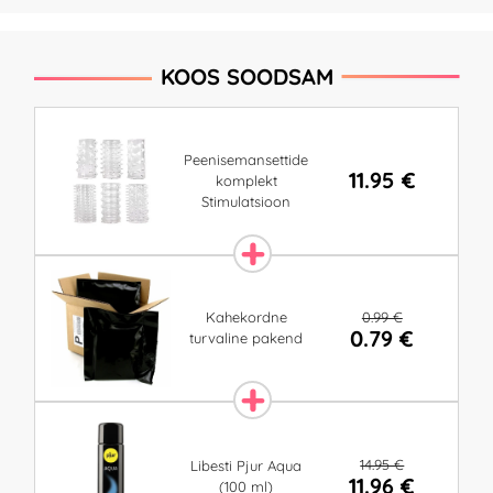
KOOS SOODSAM
Peenisemansettide
11.95 €
komplekt
Stimulatsioon
0.99 €
Kahekordne
0.79 €
turvaline pakend
14.95 €
Libesti Pjur Aqua
11.96 €
(100 ml)