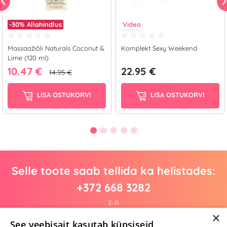
-30%
Allahindlus
Video
Massaažiõli Naturals Coconut &
Komplekt Sexy Weekend
Lime (120 ml)
10.47 €
22.95 €
14.95 €
LISA OSTUKORVI
LISA OSTUKORVI
Selle toote saab tellida ka helistades:
+372 668 3282
E-R
×
See veebisait kasutab küpsiseid