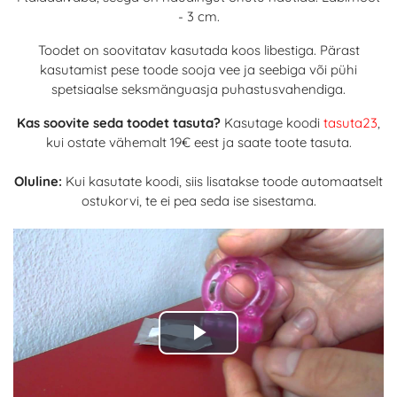
- 3 cm.
Toodet on soovitatav kasutada koos libestiga. Pärast
kasutamist pese toode sooja vee ja seebiga või pühi
spetsiaalse seksmänguasja puhastusvahendiga.
Kas soovite seda toodet tasuta?
Kasutage koodi
tasuta23
,
kui ostate vähemalt 19€ eest ja saate toote tasuta.
Oluline:
Kui kasutate koodi, siis lisatakse toode automaatselt
ostukorvi, te ei pea seda ise sisestama.
Play
Video