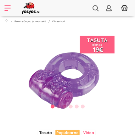
Peeniserõngad ja -mansetid
Vibreerivad
Tasuta
Populaarne
Video