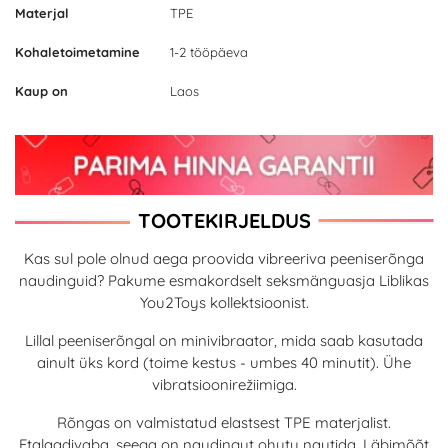
Materjal
TPE
Kohaletoimetamine
1-2 tööpäeva
Kaup on
Laos
TOOTEKIRJELDUS
Kas sul pole olnud aega proovida vibreeriva peeniserõnga
naudinguid? Pakume esmakordselt seksmänguasja Liblikas
You2Toys kollektsioonist.
Lillal peeniserõngal on minivibraator, mida saab kasutada
ainult üks kord (toime kestus - umbes 40 minutit). Ühe
vibratsioonirežiimiga.
Rõngas on valmistatud elastsest TPE materjalist.
Ftalaadivaba, seega on naudingut ohutu nautida. Läbimõõt