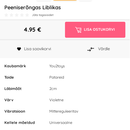
Peeniserõngas Liblikas
Jäta tagasisidet
4.95
€
LISA OSTUKORVI
Lisa soovikorvi
Võrdle
Kaubamärk
You2toys
Toide
Patareid
Läbimõõt
2cm
Värv
Violetne
Vibratsioon
Mittereguleeritav
Kellele mõeldud
Universaalne