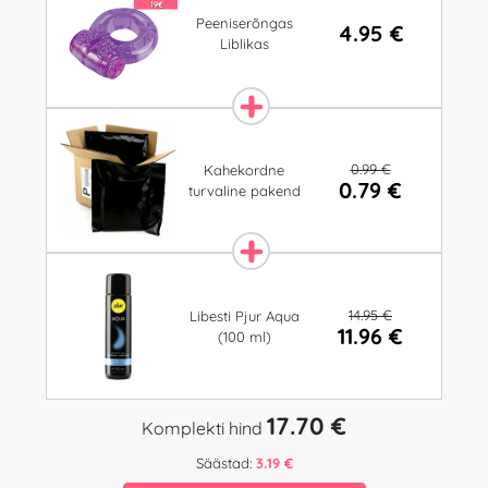
Peeniserõngas
4.95 €
Liblikas
0.99 €
Kahekordne
0.79 €
turvaline pakend
14.95 €
Libesti Pjur Aqua
11.96 €
(100 ml)
17.70 €
Komplekti hind
Säästad:
3.19 €