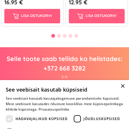
16.95 €
12.95 €
LISA OSTUKORVI
LISA OSTUKORVI
Selle toote saab tellida ka helistades:
+372 668 3282
E-R
×
See veebisait kasutab küpsiseid
See veebisait kasutab kasutajakogemuse parandamiseks küpsiseid.
Arvustusi veel pole
Meie veebisaiti kasutades nõustute kooskõlas meie küpsisepoliitikaga
Ole esimene!
kõikide küpsistega.
Privaatsuspoliitika
Kirjuta arvustus ja SAA KINGITUS!
HÄDAVAJALIKUD KÜPSISED
JÕUDLUSKÜPSISED