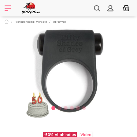
Peeniserõngad ja -mansetid
Vibreerivad
-50%
Allahindlus
Video