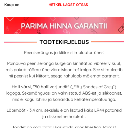
Kaup on
HETKEL LAOST OTSAS
TOOTEKIRJELDUS
Peeniserõngas ja kliitoristimulaator ühes!
Painduva peeniserõnga külge on kinnitatud vibreeriv kuul,
mis pakub rõõmu ühe vibratsioonirežiimiga. See stimuleerib
nii peenist kui kliitorit, seega rahuldab mõlemat partnerit.
Halli värvi, "50 halli varjundit" („Fifty Shades of Grey“)
logoga. Seksmänguasi on valmistatud ABS-ist ja silikoonist,
mis ei kogu lõhnu ja kohandub kehatemperatuuriga.
Läbimõõt - 3,4 cm, sekslelule on lisatud kaks LR44 patareid
ja diskreetne hoiukott.
Toodet on soovitatav kasutada koos libestiga. Pärast