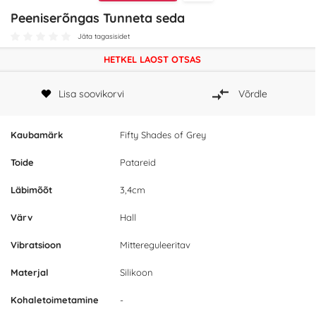
Peeniserõngas Tunneta seda
Jäta tagasisidet
HETKEL LAOST OTSAS
Lisa soovikorvi
Võrdle
Kaubamärk
Fifty Shades of Grey
Toide
Patareid
Läbimõõt
3,4cm
Värv
Hall
Vibratsioon
Mittereguleeritav
Materjal
Silikoon
Kohaletoimetamine
-