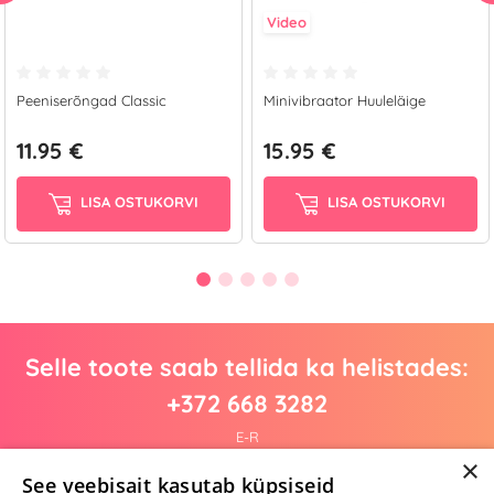
Video
Peeniserõngad Classic
Minivibraator Huuleläige
11.95 €
15.95 €
LISA OSTUKORVI
LISA OSTUKORVI
Selle toote saab tellida ka helistades:
+372 668 3282
E-R
×
See veebisait kasutab küpsiseid