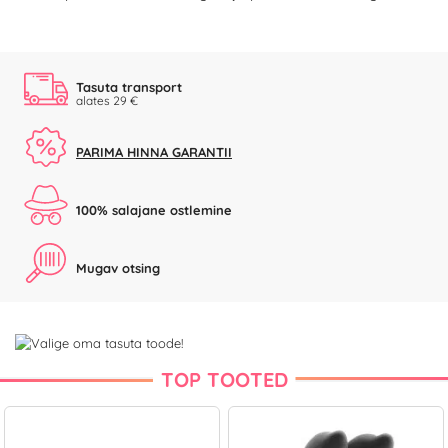
Tasuta transport
alates 29 €
PARIMA HINNA GARANTII
100% salajane ostlemine
Mugav otsing
TOP TOOTED