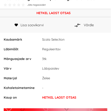
Jäta tagasisidet
HETKEL LAOST OTSAS
Lisa soovikorvi
Võrdle
Kaubamärk
Scala Selection
Läbimõõt
Reguleeritav
Mänguasjade arv
3tk
Värv
Läbipaistev
Materjal
Želee
Kohaletoimetamine
-
Kaup on
HETKEL LAOST OTSAS