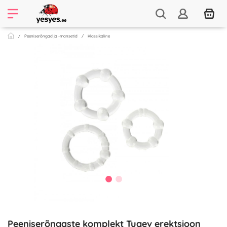
Peeniserõngad ja -mansetid
Klassikaline
Peeniserõngaste komplekt Tugev erektsioon