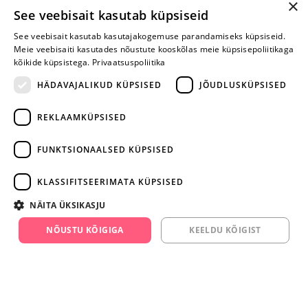
×
Selle toote saab tellida ka helistades:
See veebisait kasutab küpsiseid
+372 668 3282
See veebisait kasutab kasutajakogemuse parandamiseks küpsiseid.
Meie veebisaiti kasutades nõustute kooskõlas meie küpsisepoliitikaga
E-R
kõikide küpsistega.
Privaatsuspoliitika
HÄDAVAJALIKUD KÜPSISED
JÕUDLUSKÜPSISED
Arvustusi veel pole
REKLAAMKÜPSISED
Ole esimene!
FUNKTSIONAALSED KÜPSISED
Kirjuta arvustus ja SAA KINGITUS!
KLASSIFITSEERIMATA KÜPSISED
ARA JÄTA
NÄITA ÜKSIKASJU
MÄNGIMIST
NÕUSTU KÕIGIGA
KEELDU KÕIGIST
+372 668 3282
info@yesyes.ee
facebook.com/yesyes.ee