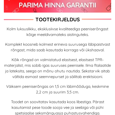
TOOTEKIRJELDUS
Kolm luksuslikku, eksklusiivse kvaliteediga peeniserõngast
kõige meeldivamateks aistinguteks.
Komplekt koosneb kolmest erineva suurusega läbipaistvast
rõngast, mida saab kasutada korraga või ükshaaval.
Kõik rõngad on valmistatud elastsest, elastsest TPR-
materjalist, mis sobib igas suuruses peenisele. Ilma ftalaatide
ja lateksita, seega on mõnu ohutu nautida. Sekstarvik aitab
vältida esmast seemnepurset ja säilitab erektsiooni.
Väiksem peeniserõngas on 1,5 cm läbimõõduga, keskmine
2,2 cm ja suurim 3,5 cm.
Toodet on soovitatav kasutada koos libestiga. Pärast
kasutamist pese toode sooja vee ja seebiga või pühi
spetsiaalse seksmänguasja puhastusvahendiga.