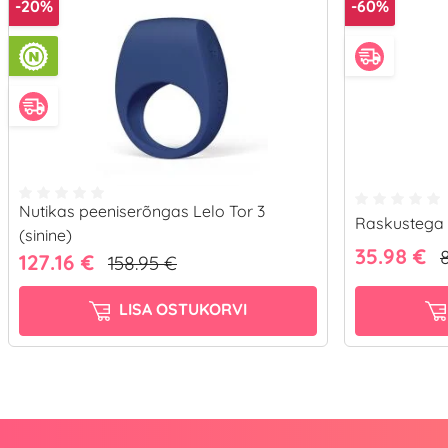
-20%
-60%
Nutikas peeniserõngas Lelo Tor 3
Raskustega 
(sinine)
35.98 €
127.16 €
158.95 €
LISA OSTUKORVI