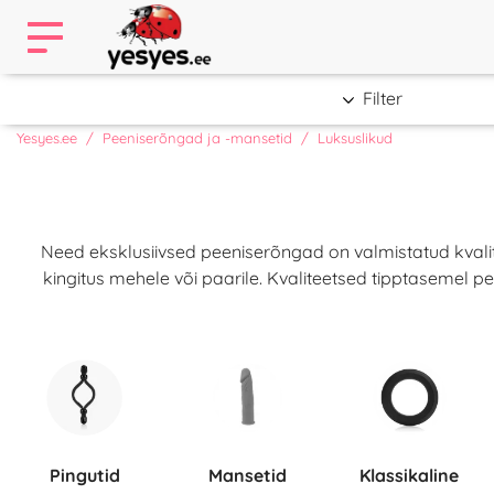
Filter
Yesyes.ee
Peeniserõngad ja -mansetid
Luksuslikud
Need eksklusiivsed peeniserõngad on valmistatud kvalit
kingitus mehele või paarile. Kvaliteetsed tipptasemel p
Pingutid
Mansetid
Klassikaline