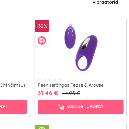
vibraatorid
-30%
KOM võimsus
Peeniserõngas Tease & Arouse
31.46 €
44.95 €
RVI
LISA OSTUKORVI