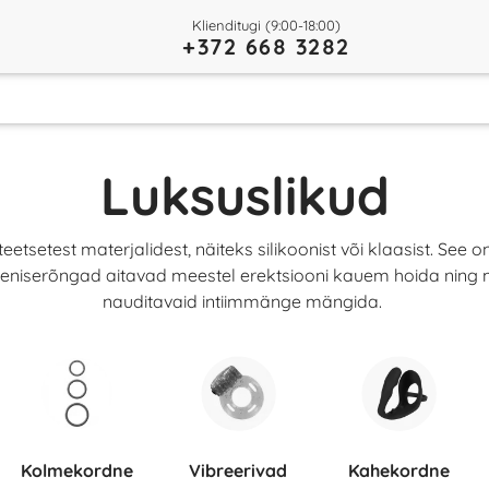
Klienditugi (9:00-18:00)
+372 668 3282
Luksuslikud
eetsetest materjalidest, näiteks silikoonist või klaasist.
eeniserõngad aitavad meestel erektsiooni kauem hoida ning mõn
nauditavaid intiimmänge mängida.
Kolmekordne
Vibreerivad
Kahekordne