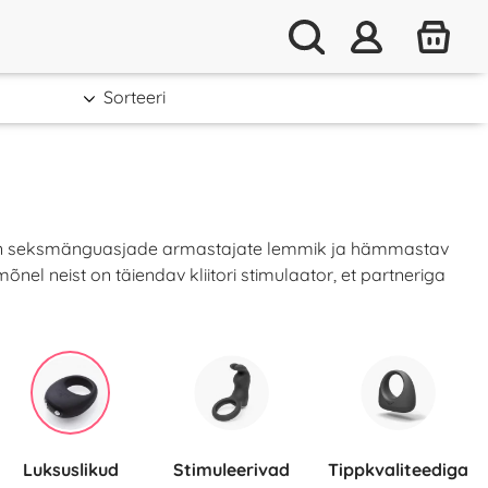
Sorteeri
 See on seksmänguasjade armastajate lemmik ja hämmastav
el neist on täiendav kliitori stimulaator, et partneriga
Luksuslikud
Stimuleerivad
Tippkvaliteediga