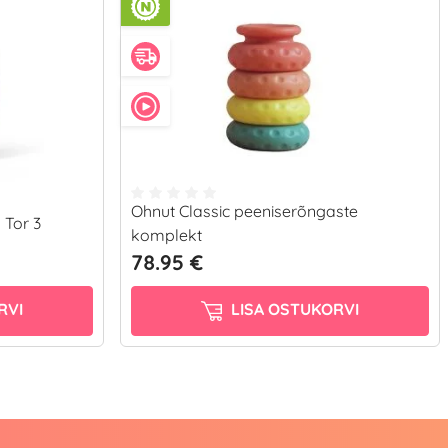
Ohnut Classic peeniserõngaste
 Tor 3
komplekt
78.95 €
RVI
LISA OSTUKORVI