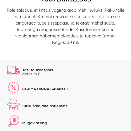
Pole saladus, et kitsas vagiina ajab mehi hulluks. Paku talle
seda tunnet! Kreemi regulaarsel kasutamisel aitab see
pingutada tupe sissepääsu ja tekitab mehel süütu
tüdrukuga magamise tunde! Kasutamine: kanna
regulaarselt häbememokkadele ja tupeava ümber.
Kogus: 30 ml.
Tasuta transport
alates 29 €
PARIMA HINNA GARANTII
100% salajane ostlemine
Mugav otsing