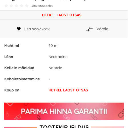
Jäta tagasisidet
HETKEL LAOST OTSAS
Lisa soovikorvi
Võrdle
Maht ml
30 ml
Lõhn
Neutraalne
Kellele mõeldud
Naistele
Kohaletoimetamine
-
Kaup on
HETKEL LAOST OTSAS
TOOTEKIRJELDUS