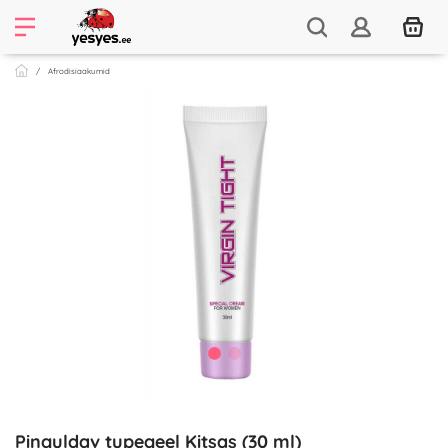
Afrodisiaakumid
Pinguldav tupegeel Kitsas (30 ml)