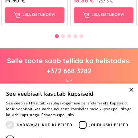
14.95 €
18.86 €
26.95 €
LISA OSTUKORVI
LISA OSTUKORVI
Selle toote saab tellida ka helistades:
+372 668 3282
E-R
×
See veebisait kasutab küpsiseid
See veebisait kasutab kasutajakogemuse parandamiseks küpsiseid.
Arvustusi veel pole
Meie veebisaiti kasutades nõustute kooskõlas meie küpsisepoliitikaga
Ole esimene!
kõikide küpsistega.
Privaatsuspoliitika
Kirjuta arvustus ja SAA KINGITUS!
HÄDAVAJALIKUD KÜPSISED
JÕUDLUSKÜPSISED