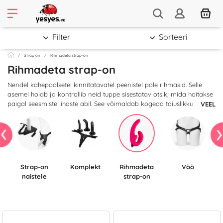
Filter
Sorteeri
Strap on
Rihmadeta strap-on
Rihmadeta strap-on
Nendel kahepoolsetel kinnitatavatel peenistel pole rihmasid. Selle
asemel hoiab ja kontrollib neid tuppe sisestatav otsik, mida hoitakse
paigal seesmiste lihaste abil. See võimaldab kogeda täiuslikku
VEEL
vastastikust penetratsiooni ega jäta ühte partnerit kõrvale nagu
traditsioonilise strap-on puhul. Sellise disainiga seksmänguasjad on
üks parimaid viise, kuidas samal ajal katsetada vastastikust
penetratsiooni; neid võiksid proovida kõik paarid või partnerid, kes
armastavad mitmekesisust, kes tahavad lihtsalt kogeda selle
mänguasja pakutavat naudingut.
Strap-on
komplekt
Rihmadeta
vöö
naistele
strap-on