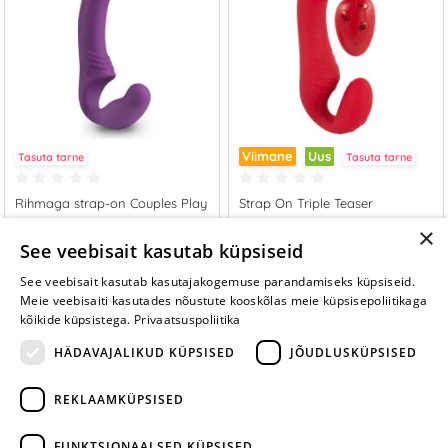
Viimane
Uus
Tasuta tarne
Tasuta tarne
Rihmaga strap-on Couples Play
Strap On Triple Teaser
×
89.95 €
89.95 €
See veebisait kasutab küpsiseid
See veebisait kasutab kasutajakogemuse parandamiseks küpsiseid.
LISA OSTUKORVI
LISA OSTUKORVI
Meie veebisaiti kasutades nõustute kooskõlas meie küpsisepoliitikaga
kõikide küpsistega.
Privaatsuspoliitika
HÄDAVAJALIKUD KÜPSISED
JÕUDLUSKÜPSISED
REKLAAMKÜPSISED
ARA JÄTA
MÄNGIMIST
FUNKTSIONAALSED KÜPSISED