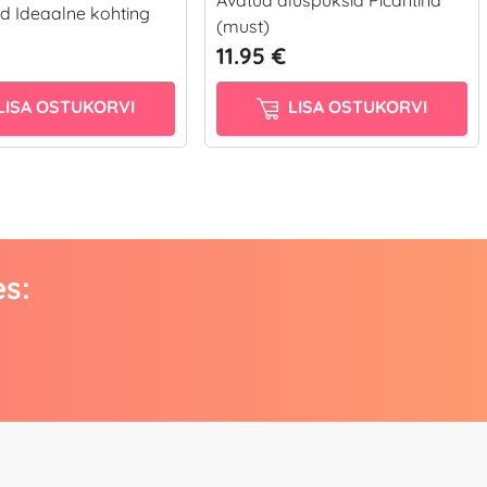
d Ideaalne kohting
(must)
11.95 €
LISA OSTUKORVI
LISA OSTUKORVI
es: