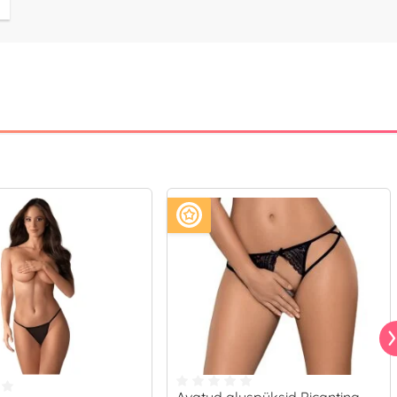
Avatud aluspüksid Picantina