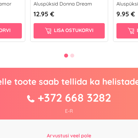
iamor
Aluspüksid Donna Dream
Aluspüksi
12.95 €
9.95 €
ORVI
LISA OSTUKORVI
lle toote saab tellida ka helistad
+372 668 3282
E-R
Arvustusi veel pole