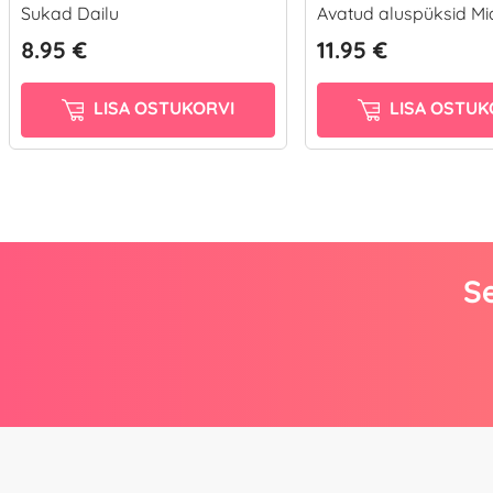
Sukad Dailu
Avatud aluspüksid M
8.95 €
11.95 €
LISA OSTUKORVI
LISA OSTUK
Se