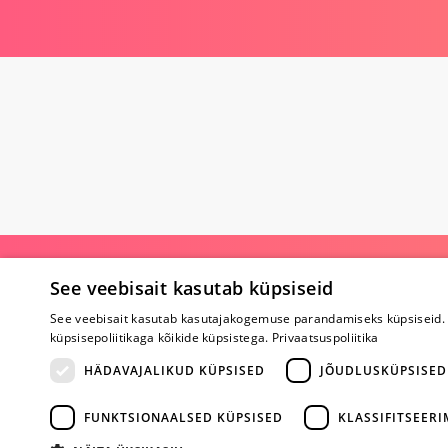
Poe kohta
See veebisait kasutab küpsiseid
Meist
See veebisait kasutab kasutajakogemuse parandamiseks küpsiseid. 
Koostöö
küpsisepoliitikaga kõikide küpsistega.
Privaatsuspoliitika
Tagasiside
HÄDAVAJALIKUD KÜPSISED
JÕUDLUSKÜPSISED
Küsimused
Erootiline ajakir
Kaubamärgid
FUNKTSIONAALSED KÜPSISED
KLASSIFITSEER
Registreeritud kl