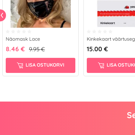
Näomask Lace
Kinkekaart väärtuseg
8.46 €
15.00 €
9.95 €
LISA OSTUKORVI
LISA OSTUK
Se