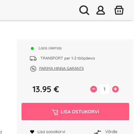
Laos olemas
TRANSPORT per 1-2 tööpäeva
PARIMA HINNA GARANTII
13.95
€
–
+
LISA OSTUKORVI
Lisa soovikorvi
Võrdle
d