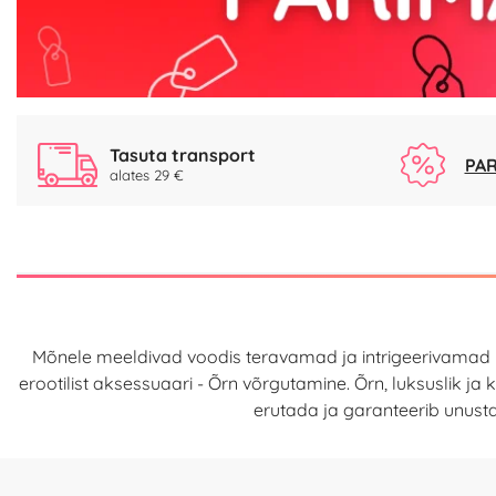
Tasuta transport
PAR
alates 29 €
Mõnele meeldivad voodis teravamad ja intrigeerivamad mä
erootilist aksessuaari - Õrn võrgutamine. Õrn, luksuslik ja
erutada ja garanteerib unust