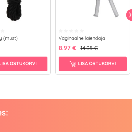
y (must)
Vaginaalne laiendaja
8.97 €
14.95 €
LISA OSTUKORVI
LISA OSTUKORVI
es: