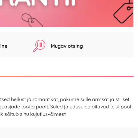
ine
Mugav otsing
d hellust ja romantikat, pakume sulle armsat ja stiilset
guasjade tootja poolt. Suled ja udusuled aitavad teist poolt
 sõltub sinu kujutlusvõimest.