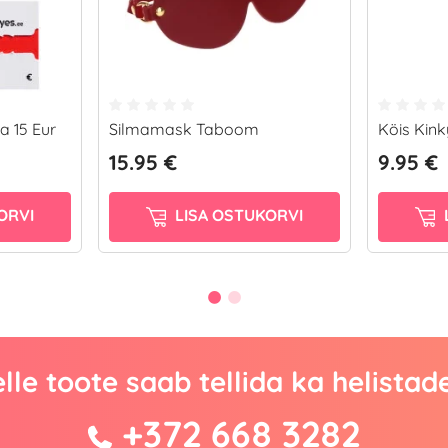
a 15 Eur
Silmamask Taboom
Köis Kink
15.95 €
9.95 €
ORVI
LISA OSTUKORVI
lle toote saab tellida ka helistad
+372 668 3282