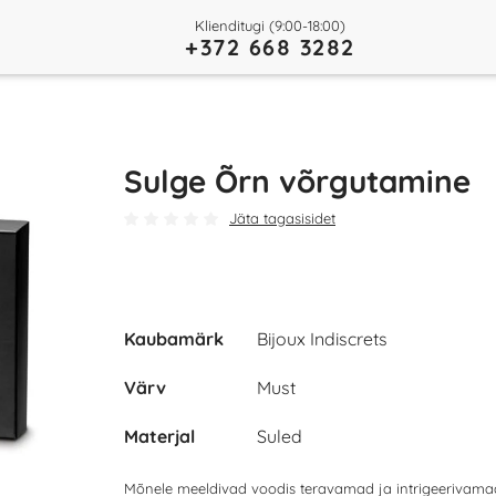
Klienditugi (9:00-18:00)
+372 668 3282
Sulge Õrn võrgutamine
Jäta tagasisidet
Kaubamärk
Bijoux Indiscrets
Värv
Must
Materjal
Suled
Mõnele meeldivad voodis teravamad ja intrigeerivama