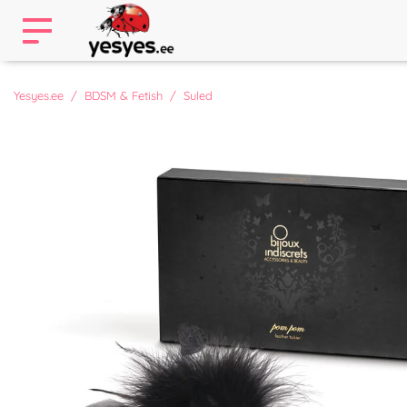
Yesyes.ee
BDSM & Fetish
Suled