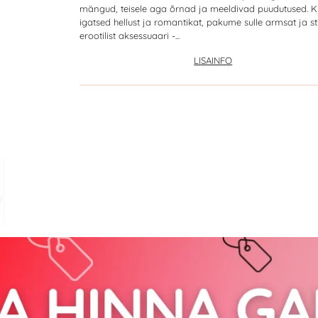
mängud, teisele aga õrnad ja meeldivad puudutused. K
igatsed hellust ja romantikat, pakume sulle armsat ja sti
erootilist aksessuaari -...
LISAINFO