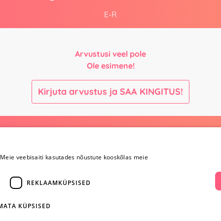
E-R
Arvustusi veel pole
Ole esimene!
Kirjuta arvustus ja SAA KINGITUS!
Maksmine ja
Kontaktid
kohaletoimetamine
Meie veebisaiti kasutades nõustute kooskõlas meie
+372 
Maksmine ja
kohaletoimetamine
REKLAAMKÜPSISED
info@yesye
Kauba tagastamine
i
Konfidentsiaalsus
facebook.c
Ostureeglid
IMATA KÜPSISED
ientidele
Privaatsuspoliitika
Instagram/y