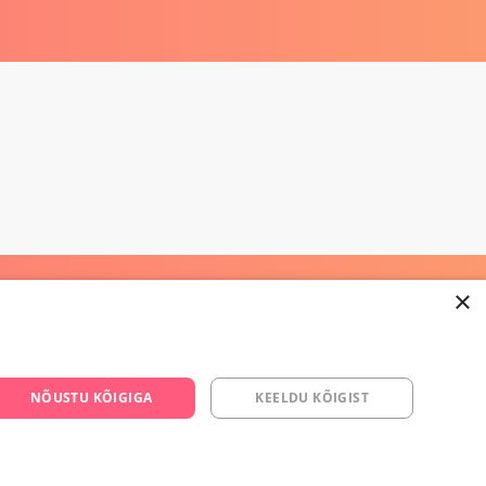
×
668 3282
NÕUSTU KÕIGIGA
KEELDU KÕIGIST
s.ee
om/yesyes.ee
esyes.ee