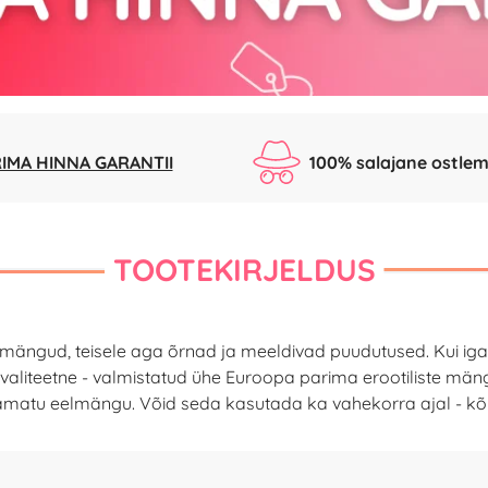
IMA HINNA GARANTII
100% salajane ostlem
TOOTEKIRJELDUS
ngud, teisele aga õrnad ja meeldivad puudutused. Kui igatse
 kvaliteetne - valmistatud ühe Euroopa parima erootiliste män
amatu eelmängu. Võid seda kasutada ka vahekorra ajal - kõik