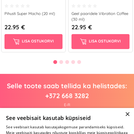
Pihusti Super Macho (20 ml)
Geel paaridele Vibration Coffee
(30 ml)
22.95 €
22.95 €
LISA OSTUKORVI
LISA OSTUKORVI
Selle toote saab tellida ka helistades:
+372 668 3282
E-R
×
See veebisait kasutab küpsiseid
See veebisait kasutab kasutajakogemuse parandamiseks küpsiseid.
Arvustusi veel pole
Meie veebisaiti kasutades nõustute kooskõlas meie küpsisepoliitikaga
Ole esimene!