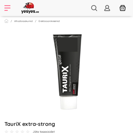
Afrodisiaakumid
Erektsioonikreemid
TauriX extra-strong
Jäta tagasisidet