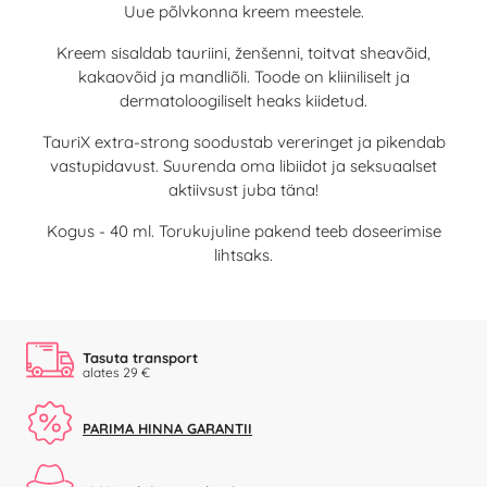
Uue põlvkonna kreem meestele.
Kreem sisaldab tauriini, ženšenni, toitvat sheavõid,
kakaovõid ja mandliõli. Toode on kliiniliselt ja
dermatoloogiliselt heaks kiidetud.
TauriX extra-strong soodustab vereringet ja pikendab
vastupidavust. Suurenda oma libiidot ja seksuaalset
aktiivsust juba täna!
Kogus - 40 ml. Torukujuline pakend teeb doseerimise
lihtsaks.
Tasuta transport
alates 29 €
PARIMA HINNA GARANTII