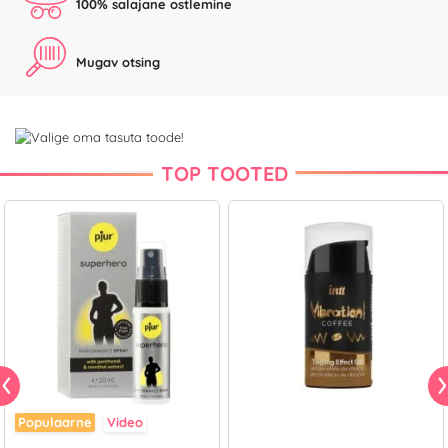
100% salajane ostlemine
Mugav otsing
TOP TOOTED
Populaarne
Video