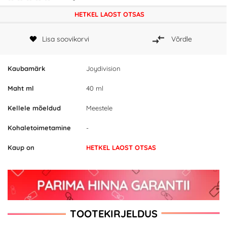
HETKEL LAOST OTSAS
Lisa soovikorvi
Võrdle
Kaubamärk
Joydivision
Maht ml
40 ml
Kellele mõeldud
Meestele
Kohaletoimetamine
-
Kaup on
HETKEL LAOST OTSAS
TOOTEKIRJELDUS