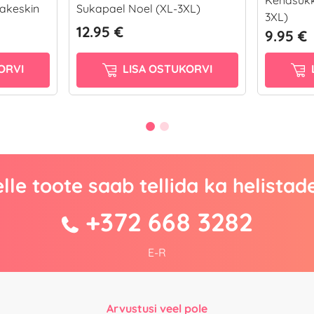
akeskin
Sukapael Noel (XL-3XL)
3XL)
12.95 €
9.95 €
ORVI
LISA OSTUKORVI
lle toote saab tellida ka helistad
+372 668 3282
E-R
Arvustusi veel pole