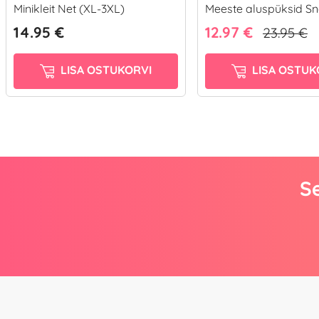
Minikleit Net (XL-3XL)
Meeste aluspüksid Sn
14.95 €
12.97 €
23.95 €
LISA OSTUKORVI
LISA OSTUK
Se