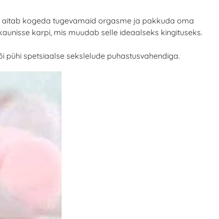
d. See aitab kogeda tugevamaid orgasme ja pakkuda oma
d kaunisse karpi, mis muudab selle ideaalseks kingituseks.
õi pühi spetsiaalse sekslelude puhastusvahendiga.