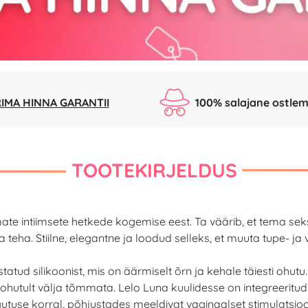
IMA HINNA GARANTII
100% salajane ostlem
TOOTEKIRJELDUS
ate intiimsete hetkede kogemise eest. Ta väärib, et tema seks
 teha. Stiilne, elegantne ja loodud selleks, et muuta tupe- j
atud silikoonist, mis on äärmiselt õrn ja kehale täiesti ohut
ohutult välja tõmmata. Lelo Luna kuulidesse on integreeritu
igutuse korral, põhjustades meeldivat vaginaalset stimulatsioo