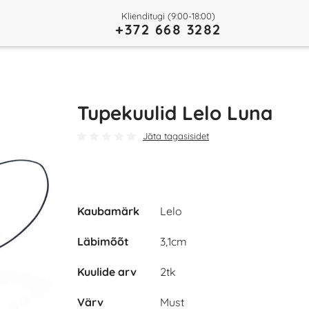
Klienditugi (9:00-18:00)
+372 668 3282
Tupekuulid Lelo Luna
Jäta tagasisidet
Kaubamärk
Lelo
Play
Läbimõõt
3,1cm
Video
Kuulide arv
2tk
Värv
Must