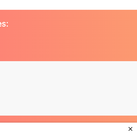
es:
×