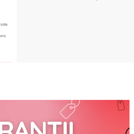
amate
Luna