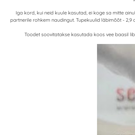
Iga kord, kui neid kuule kasutad, ei koge sa mitte a
partnerile rohkem naudingut. Tupekuulid läbimõõt - 2,9 cm
Toodet soovitatakse kasutada koos vee baasil lib