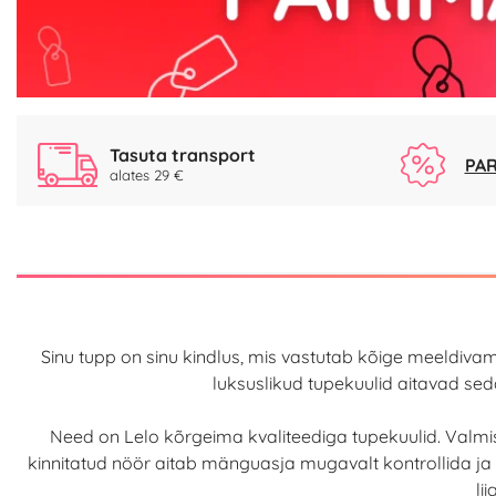
Tasuta transport
PAR
alates 29 €
Sinu tupp on sinu kindlus, mis vastutab kõige meeldivam
luksuslikud tupekuulid aitavad seda
Need on Lelo kõrgeima kvaliteediga tupekuulid. Valmist
kinnitatud nöör aitab mänguasja mugavalt kontrollida ja 
li