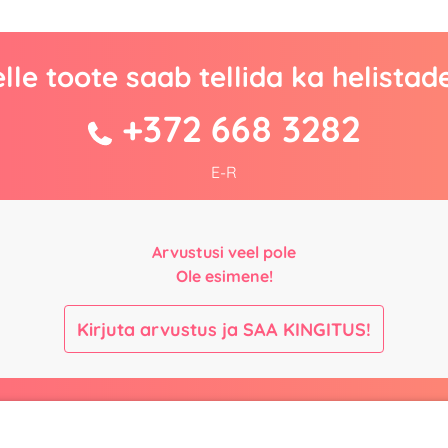
lle toote saab tellida ka helistad
+372 668 3282
E-R
Arvustusi veel pole
Ole esimene!
Kirjuta arvustus ja SAA KINGITUS!
Maksmine ja
Kontaktid
kohaletoimetamine