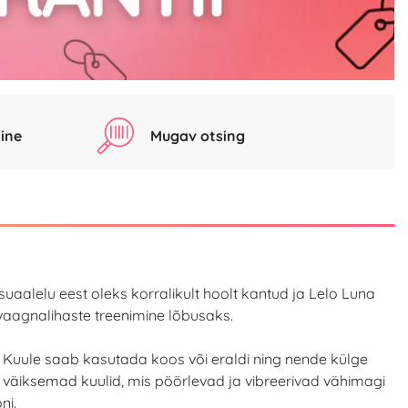
ine
Mugav otsing
uaalelu eest oleks korralikult hoolt kantud ja Lelo Luna
a vaagnalihaste treenimine lõbusaks.
u. Kuule saab kasutada koos või eraldi ning nende külge
d väiksemad kuulid, mis pöörlevad ja vibreerivad vähimagi
ni.