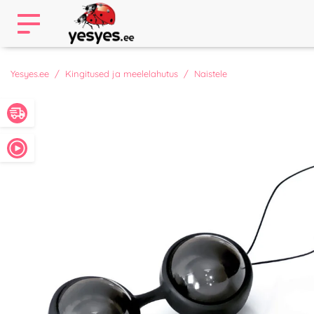
Yesyes.ee
Kingitused ja meelelahutus
Naistele