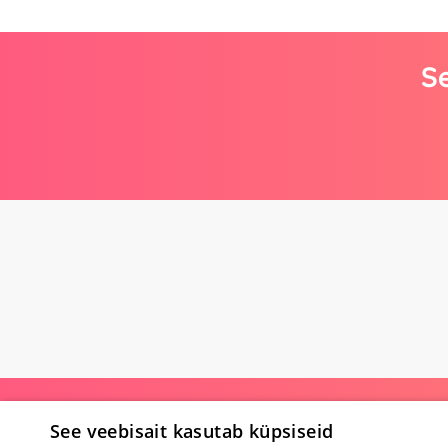
Se
Poe kohta
See veebisait kasutab küpsiseid