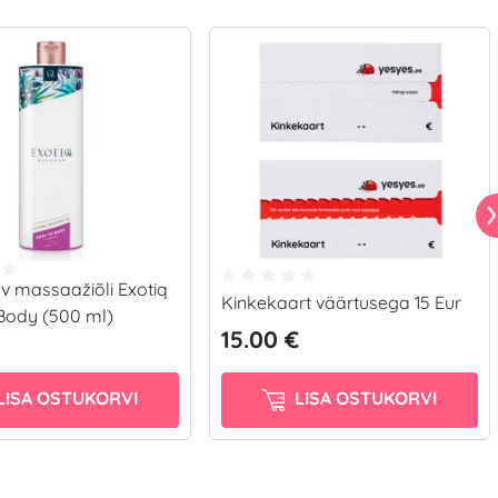
v massaažiõli Exotiq
Kinkekaart väärtusega 15 Eur
Body (500 ml)
15.00 €
LISA OSTUKORVI
LISA OSTUKORVI