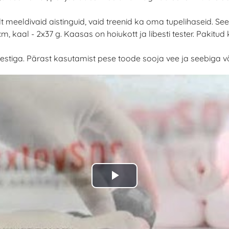
inult meeldivaid aistinguid, vaid treenid ka oma tupelihasei
, kaal - 2x37 g. Kaasas on hoiukott ja libesti tester. Pakitu
estiga. Pärast kasutamist pese toode sooja vee ja seebiga v
Play
Video