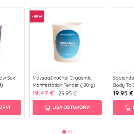
-35%
low Sex
Massaažiküünal Orgasmic
Soojenda
l)
Manifestation Tender (180 g)
Body To 
19.47 €
19.95 €
29.95 €
ORVI
LISA OSTUKORVI