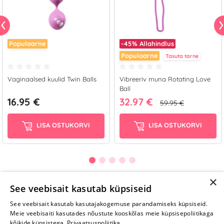
Populaarne
-45%
Allahindlus
Populaarne
Tasuta tarne
Vaginaalsed kuulid Twin Balls
Vibreeriv muna Rotating Love
Ball
16.95 €
32.97 €
59.95 €
LISA OSTUKORVI
LISA OSTUKORVI
×
See veebisait kasutab küpsiseid
Selle toote saab tellida ka helistades:
See veebisait kasutab kasutajakogemuse parandamiseks küpsiseid.
Meie veebisaiti kasutades nõustute kooskõlas meie küpsisepoliitikaga
+372 668 3282
kõikide küpsistega.
Privaatsuspoliitika