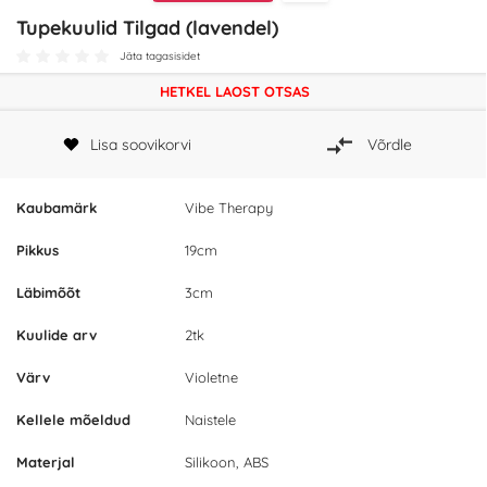
Tupekuulid Tilgad (lavendel)
Jäta tagasisidet
HETKEL LAOST OTSAS
Lisa soovikorvi
Võrdle
Kaubamärk
Vibe Therapy
Pikkus
19cm
Läbimõõt
3cm
Kuulide arv
2tk
Värv
Violetne
Kellele mõeldud
Naistele
Materjal
Silikoon, ABS