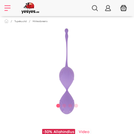
Tupekuulid
Mittevibreeriv
-30%
Allahindlus
Video