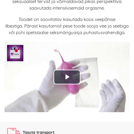
seksuaalset tervist ja võimaldavad pikas perspektiivis
saavutada intensiivsemaid orgasme.
Toodet on soovitatav kasutada koos veepõhise
libestiga. Pärast kasutamist pese toode sooja vee ja seebiga
või pühi spetsiaalse seksmänguasja puhastusvahendiga.
Play
Video
Tasuta transport