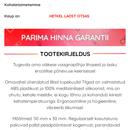
Kohaletoimetamine
-
Kaup on
HETKEL LAOST OTSAS
TOOTEKIRJELDUS
Tugevda oma väikese vaagnapõhja lihaseid ja lasku
erootilise põnevuse keerisesse!
Omavahel ühendatud lillad tupekuulid Tilgad on valmistatud
ABS plastikust ja 100% meditsiinilisest silikoonist, mis on
ohutu, kehale meeldiv, ei kogu lõhnu ja kohandub kiiresti
kehatemperatuuriga. Ergonoomiline ja hügieeniline,
vibreerib liikumisel.
Mõõtmed: 50 mm x 30 mm. Regulaarselt kasutatuna
pakuvad pallid peadpööritavat kogemust, parandavad