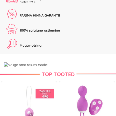
alates 29 €
PARIMA HINNA GARANTII
100% salajane ostlemine
Mugav otsing
TOP TOOTED