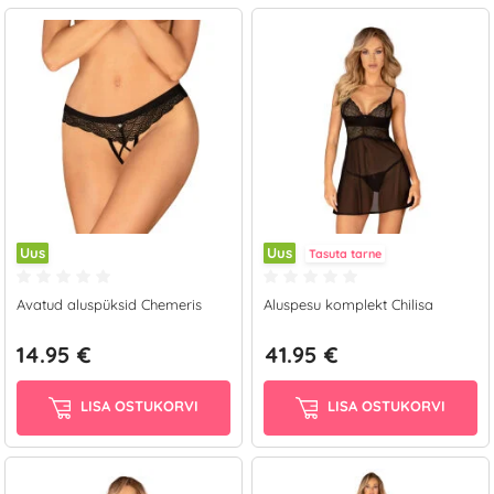
Uus
Uus
Tasuta tarne
Avatud aluspüksid Chemeris
Aluspesu komplekt Chilisa
14.95 €
41.95 €
LISA OSTUKORVI
LISA OSTUKORVI