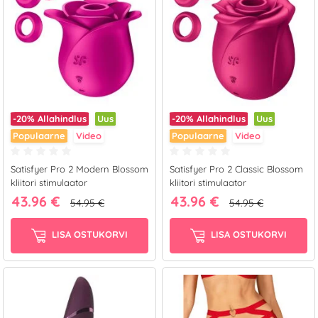
-20%
Allahindlus
Uus
-20%
Allahindlus
Uus
Populaarne
Video
Populaarne
Video
Satisfyer Pro 2 Modern Blossom
Satisfyer Pro 2 Classic Blossom
kliitori stimulaator
kliitori stimulaator
43.96 €
43.96 €
54.95 €
54.95 €
LISA OSTUKORVI
LISA OSTUKORVI