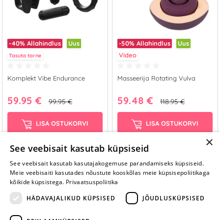
-40%
Allahindlus
Uus
-50%
Allahindlus
Uus
Video
Tasuta tarne
Komplekt Vibe Endurance
Masseerija Rotating Vulva
59.95 €
59.48 €
99.95 €
118.95 €
LISA OSTUKORVI
LISA OSTUKORVI
×
See veebisait kasutab küpsiseid
See veebisait kasutab kasutajakogemuse parandamiseks küpsiseid.
Näita rohkem
Meie veebisaiti kasutades nõustute kooskõlas meie küpsisepoliitikaga
‹
›
kõikide küpsistega.
Privaatsuspoliitika
1
2
3
4
...
11
HÄDAVAJALIKUD KÜPSISED
JÕUDLUSKÜPSISED