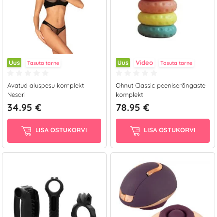
Uus
Uus
Video
Tasuta tarne
Tasuta tarne
Avatud aluspesu komplekt
Ohnut Classic peeniserõngaste
Nesari
komplekt
34.95 €
78.95 €
LISA OSTUKORVI
LISA OSTUKORVI