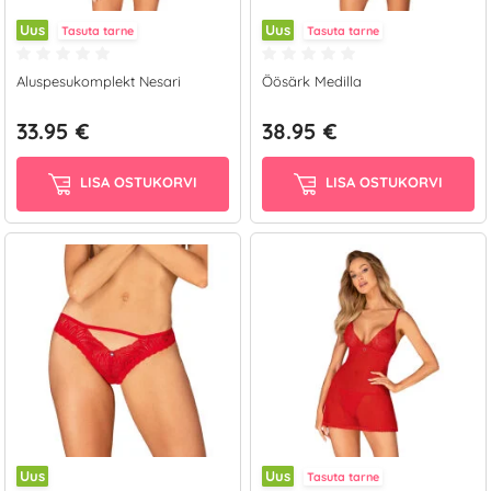
Uus
Uus
Tasuta tarne
Tasuta tarne
Aluspesukomplekt Nesari
Öösärk Medilla
33.95 €
38.95 €
LISA OSTUKORVI
LISA OSTUKORVI
Uus
Uus
Tasuta tarne