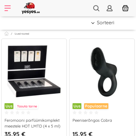
Sorteeri
​Uued-tooted
Uus
Uus
Populaarne
Tasuta tarne
Feromooni parfüümikomplekt
Peeniserõngas Cobra
meestele HOT LMTD (4 x 5 ml)
35.95 €
15.95 €