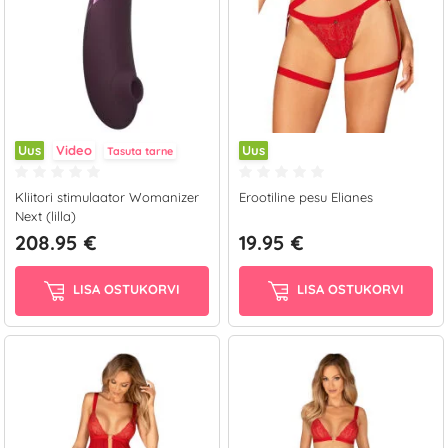
Uus
Video
Uus
Tasuta tarne
Kliitori stimulaator Womanizer
Erootiline pesu Elianes
Next (lilla)
208.95 €
19.95 €
LISA OSTUKORVI
LISA OSTUKORVI