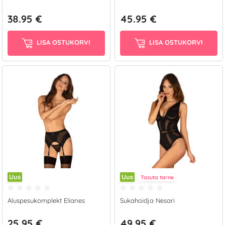
38.95 €
45.95 €
LISA OSTUKORVI
LISA OSTUKORVI
Uus
Uus
Tasuta tarne
Aluspesukomplekt Elianes
Sukahoidja Nesari
25.95 €
49.95 €