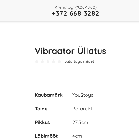
Klienditugi (9:00-18:00)
+372 668 3282
Vibraator Üllatus
Jäta tagasisidet
Kaubamärk
You2toys
Toide
Patareid
Pikkus
27,5cm
Läbimõõt
4cm