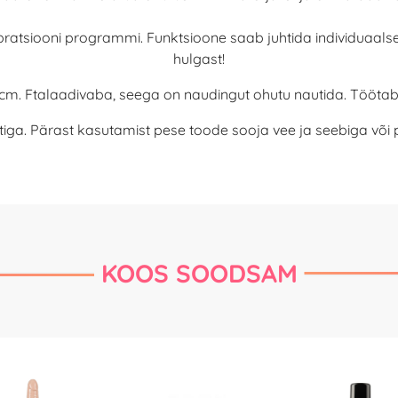
vibratsiooni programmi. Funktsioone saab juhtida individuaals
hulgast!
cm. Ftalaadivaba, seega on naudingut ohutu nautida. Töötab
tiga. Pärast kasutamist pese toode sooja vee ja seebiga võ
KOOS SOODSAM