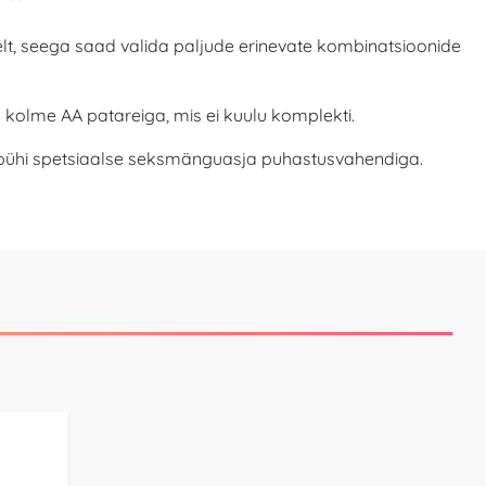
elt, seega saad valida paljude erinevate kombinatsioonide
 kolme AA patareiga, mis ei kuulu komplekti.
i pühi spetsiaalse seksmänguasja puhastusvahendiga.