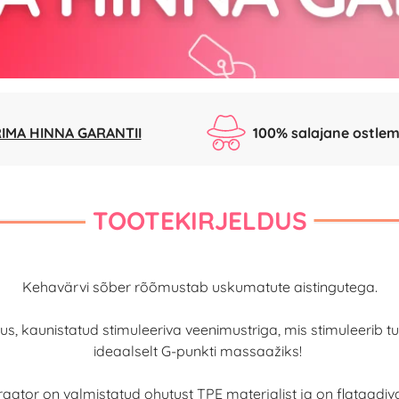
IMA HINNA GARANTII
100% salajane ostlem
TOOTEKIRJELDUS
Kehavärvi sõber rõõmustab uskumatute aistingutega.
alus, kaunistatud stimuleeriva veenimustriga, mis stimuleerib
ideaalselt G-punkti massaažiks!
raator on valmistatud ohutust TPE materjalist ja on flataadiv