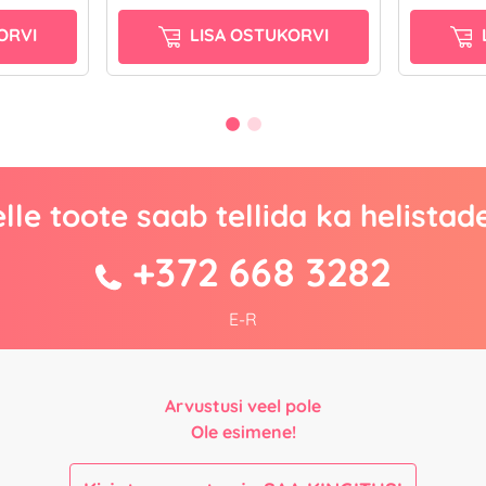
ORVI
LISA OSTUKORVI
lle toote saab tellida ka helistad
+372 668 3282
E-R
Arvustusi veel pole
Ole esimene!