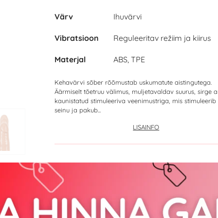
Värv
Ihuvärvi
Vibratsioon
Reguleeritav režiim ja kiirus
Materjal
ABS, TPE
Kehavärvi sõber rõõmustab uskumatute aistingutega.
Äärmiselt tõetruu välimus, muljetavaldav suurus, sirge a
kaunistatud stimuleeriva veenimustriga, mis stimuleerib
seinu ja pakub...
LISAINFO