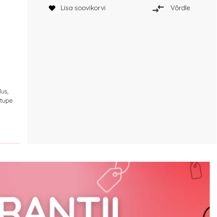
Lisa soovikorvi
Võrdle
lus,
 tupe