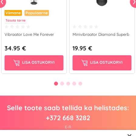
Viimane
Populaarne
Tasuta tarne
Vibraator Love Me Forever
Minivibraator Diamond Superb
34.95 €
19.95 €
LISA OSTUKORVI
LISA OSTUKORVI
Selle toote saab tellida ka helistades:
+372 668 3282
E-R