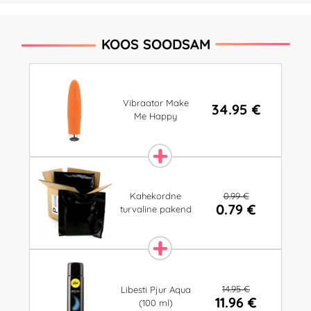
KOOS SOODSAM
Vibraator Make
34.95 €
Me Happy
0.99 €
Kahekordne
0.79 €
turvaline pakend
14.95 €
Libesti Pjur Aqua
11.96 €
(100 ml)