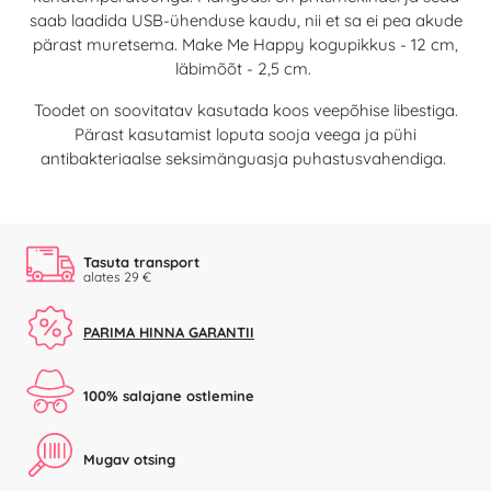
saab laadida USB-ühenduse kaudu, nii et sa ei pea akude
pärast muretsema. Make Me Happy kogupikkus - 12 cm,
läbimõõt - 2,5 cm.
Toodet on soovitatav kasutada koos veepõhise libestiga.
Pärast kasutamist loputa sooja veega ja pühi
antibakteriaalse seksimänguasja puhastusvahendiga.
Tasuta transport
alates 29 €
PARIMA HINNA GARANTII
100% salajane ostlemine
Mugav otsing