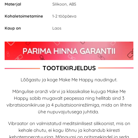
Materjal
Silikoon, ABS
Kohaletoimetamine
1-2 tööpäeva
Kaup on
Laos
TOOTEKIRJELDUS
Lõõgastu ja koge Make Me Happy naudingut.
Mängulise oranži värvi ja klassikalise kujuga Make Me
Happy sobib mugavalt peopessa ning hellitab sind 3
vibratsioonikiiruse ja 4 pulsatsioonirežiimiga, mida on lihtne
ühe nupuvajutusega juhtida.
Vibraator on valmistatud meditsiinilisest silikoonist, mis on
kehale ohutu, ei kogu lõhnu ja kohandub kiiresti
kehatemperatuuriga. Mänguasi on pritsmekindel ja seda