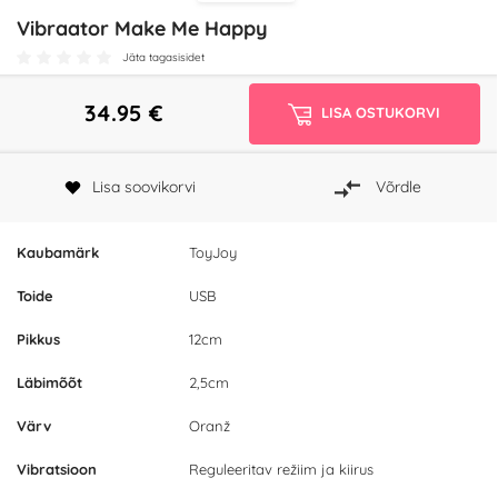
Vibraator Make Me Happy
Jäta tagasisidet
34.95
€
LISA OSTUKORVI
Lisa soovikorvi
Võrdle
Kaubamärk
ToyJoy
Toide
USB
Pikkus
12cm
Läbimõõt
2,5cm
Värv
Oranž
Vibratsioon
Reguleeritav režiim ja kiirus