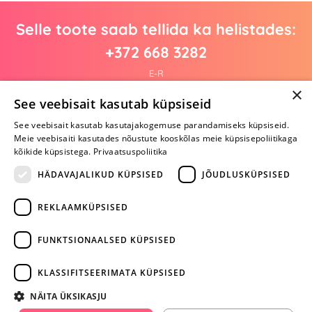
Selle toote saab tellida ka helistades:
+372 668 3282
E-R
×
See veebisait kasutab küpsiseid
See veebisait kasutab kasutajakogemuse parandamiseks küpsiseid.
Arvustusi veel pole
Meie veebisaiti kasutades nõustute kooskõlas meie küpsisepoliitikaga
Ole esimene!
kõikide küpsistega.
Privaatsuspoliitika
Kirjuta arvustus ja SAA KINGITUS!
HÄDAVAJALIKUD KÜPSISED
JÕUDLUSKÜPSISED
REKLAAMKÜPSISED
ARA JÄTA
MÄNGIMIST
FUNKTSIONAALSED KÜPSISED
+372 668 3282
KLASSIFITSEERIMATA KÜPSISED
info@yesyes.ee
NÄITA ÜKSIKASJU