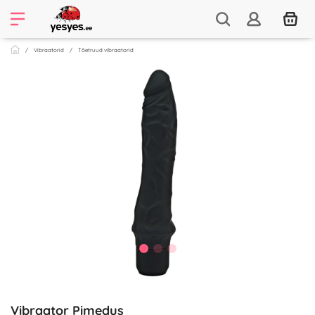
Vibraatorid
Tõetruud vibraatorid
Vibraator Pimedus