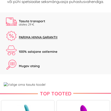
või pühi spetsiaalse seksmänguasja puhastusvahendiga.
Tasuta transport
alates 29 €
PARIMA HINNA GARANTII
100% salajane ostlemine
Mugav otsing
TOP TOOTED