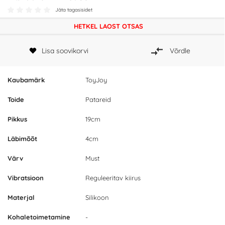
Jäta tagasisidet
HETKEL LAOST OTSAS
Lisa soovikorvi
Võrdle
Kaubamärk
ToyJoy
Toide
Patareid
Pikkus
19cm
Läbimõõt
4cm
Värv
Must
Vibratsioon
Reguleeritav kiirus
Materjal
Silikoon
Kohaletoimetamine
-