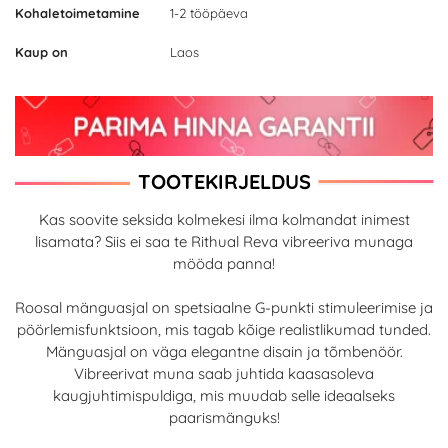
Kohaletoimetamine
1-2 tööpäeva
Kaup on
Laos
TOOTEKIRJELDUS
Kas soovite seksida kolmekesi ilma kolmandat inimest
lisamata? Siis ei saa te Rithual Reva vibreeriva munaga
mööda panna!
Roosal mänguasjal on spetsiaalne G-punkti stimuleerimise ja
pöörlemisfunktsioon, mis tagab kõige realistlikumad tunded.
Mänguasjal on väga elegantne disain ja tõmbenöör.
Vibreerivat muna saab juhtida kaasasoleva
kaugjuhtimispuldiga, mis muudab selle ideaalseks
paarismänguks!