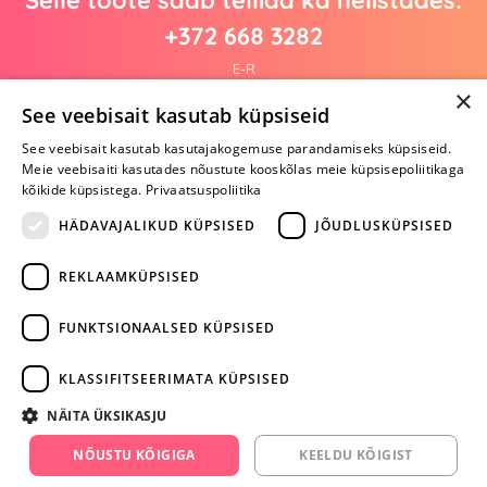
+372 668 3282
E-R
×
See veebisait kasutab küpsiseid
See veebisait kasutab kasutajakogemuse parandamiseks küpsiseid.
Arvustusi veel pole
Meie veebisaiti kasutades nõustute kooskõlas meie küpsisepoliitikaga
Ole esimene!
kõikide küpsistega.
Privaatsuspoliitika
Kirjuta arvustus ja SAA KINGITUS!
HÄDAVAJALIKUD KÜPSISED
JÕUDLUSKÜPSISED
REKLAAMKÜPSISED
ARA JÄTA
MÄNGIMIST
FUNKTSIONAALSED KÜPSISED
+372 668 3282
KLASSIFITSEERIMATA KÜPSISED
info@yesyes.ee
NÄITA ÜKSIKASJU
facebook.com/yesyes.ee
NÕUSTU KÕIGIGA
KEELDU KÕIGIST
Instagram/yesyes.ee