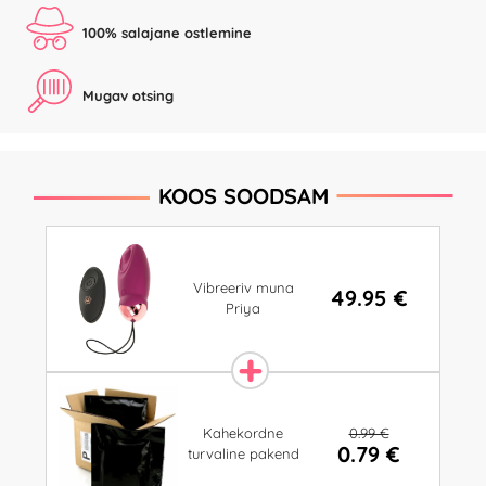
100% salajane ostlemine
Mugav otsing
KOOS SOODSAM
Vibreeriv muna
49.95 €
Priya
0.99 €
Kahekordne
0.79 €
turvaline pakend