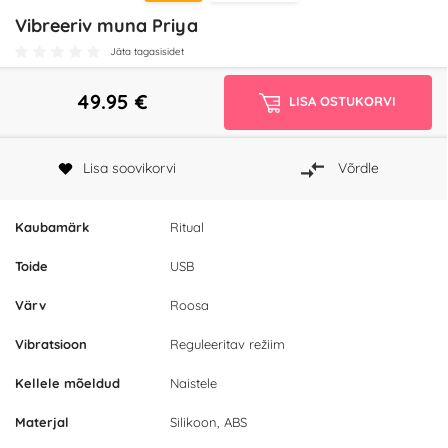
Vibreeriv muna Priya
Jäta tagasisidet
49.95
€
LISA OSTUKORVI
Lisa soovikorvi
Võrdle
Kaubamärk
Ritual
Toide
USB
Värv
Roosa
Vibratsioon
Reguleeritav režiim
Kellele mõeldud
Naistele
Materjal
Silikoon, ABS