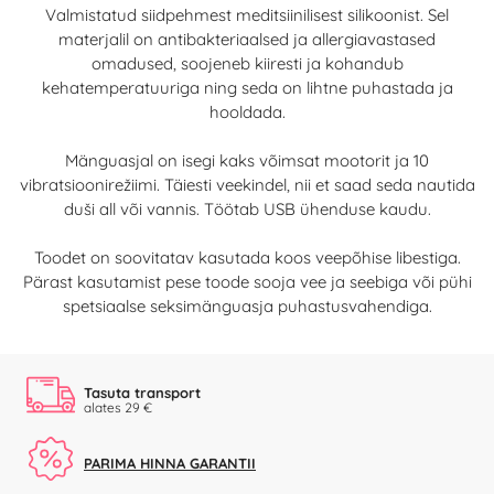
Valmistatud siidpehmest meditsiinilisest silikoonist. Sel
materjalil on antibakteriaalsed ja allergiavastased
omadused, soojeneb kiiresti ja kohandub
kehatemperatuuriga ning seda on lihtne puhastada ja
hooldada.
Mänguasjal on isegi kaks võimsat mootorit ja 10
vibratsioonirežiimi. Täiesti veekindel, nii et saad seda nautida
duši all või vannis. Töötab USB ühenduse kaudu.
Toodet on soovitatav kasutada koos veepõhise libestiga.
Pärast kasutamist pese toode sooja vee ja seebiga või pühi
spetsiaalse seksimänguasja puhastusvahendiga.
Tasuta transport
alates 29 €
PARIMA HINNA GARANTII