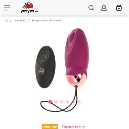
Vibraatorid
Kaugjuhitavad vibraatorid
Viimane
Tasuta tarne