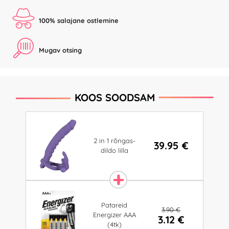
100% salajane ostlemine
Mugav otsing
KOOS SOODSAM
2 in 1 rõngas-
39.95 €
dildo lilla
Patareid
3.90 €
Energizer AAA
3.12 €
(4tk)