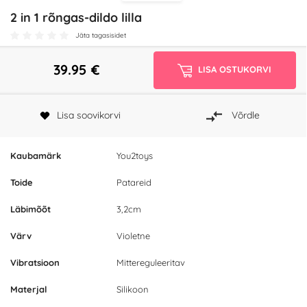
2 in 1 rõngas-dildo lilla
Jäta tagasisidet
39.95
€
LISA OSTUKORVI
Lisa soovikorvi
Võrdle
Kaubamärk
You2toys
Toide
Patareid
Läbimõõt
3,2cm
Värv
Violetne
Vibratsioon
Mittereguleeritav
Materjal
Silikoon