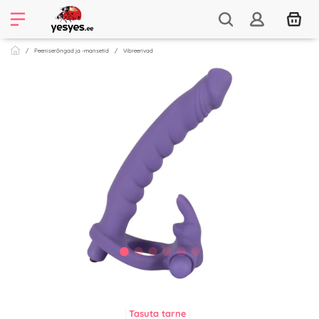
Peeniserõngad ja -mansetid
Vibreerivad
Tasuta tarne