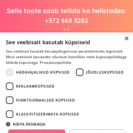
Selle toote saab tellida ka helistades:
+372 668 3282
E-R
×
See veebisait kasutab küpsiseid
See veebisait kasutab kasutajakogemuse parandamiseks küpsiseid.
Arvustusi veel pole
Meie veebisaiti kasutades nõustute kooskõlas meie küpsisepoliitikaga
Ole esimene!
kõikide küpsistega.
Privaatsuspoliitika
Kirjuta arvustus ja SAA KINGITUS!
HÄDAVAJALIKUD KÜPSISED
JÕUDLUSKÜPSISED
REKLAAMKÜPSISED
ARA JÄTA
MÄNGIMIST
FUNKTSIONAALSED KÜPSISED
+372 668 3282
KLASSIFITSEERIMATA KÜPSISED
info@yesyes.ee
NÄITA ÜKSIKASJU