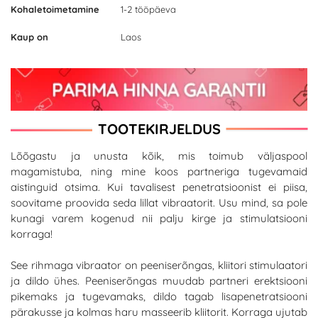
Kohaletoimetamine
1-2 tööpäeva
Kaup on
Laos
TOOTEKIRJELDUS
Lõõgastu ja unusta kõik, mis toimub väljaspool
magamistuba, ning mine koos partneriga tugevamaid
aistinguid otsima. Kui tavalisest penetratsioonist ei piisa,
soovitame proovida seda lillat vibraatorit. Usu mind, sa pole
kunagi varem kogenud nii palju kirge ja stimulatsiooni
korraga!
See rihmaga vibraator on peeniserõngas, kliitori stimulaatori
ja dildo ühes. Peeniserõngas muudab partneri erektsiooni
pikemaks ja tugevamaks, dildo tagab lisapenetratsiooni
pärakusse ja kolmas haru masseerib kliitorit. Korraga ujutab