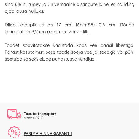
sind üle nii tugev ja universaalne aistingute laine, et nauding
ajab lausa hulluks.
Dildo kogupikkus on 17 cm, läbimõõt 2,6 cm. Rõnga
läbimõõt on 3,2 cm (elastne). Värv - lilla.
Toodet soovitatakse kasutada koos vee baasil libestiga.
Pärast kasutamist pese toode sooja vee ja seebiga või pühi
spetsiaalse sekslelude puhastusvahendiga.
Tasuta transport
alates 29 €
PARIMA HINNA GARANTII