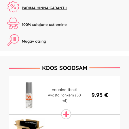
PARIMA HINNA GARANTII
100% salajane ostlemine
Mugav otsing
KOOS SOODSAM
Anaalne libesti
9.95 €
Avasta rohkem (50
ml)