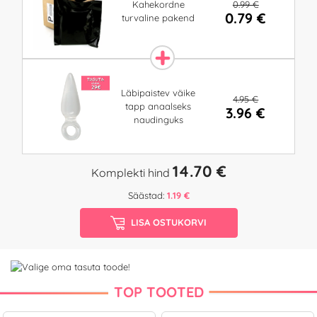
0.99 €
Kahekordne
0.79 €
turvaline pakend
Läbipaistev väike
4.95 €
tapp anaalseks
3.96 €
naudinguks
14.70 €
Komplekti hind
Säästad:
1.19 €
LISA OSTUKORVI
TOP TOOTED