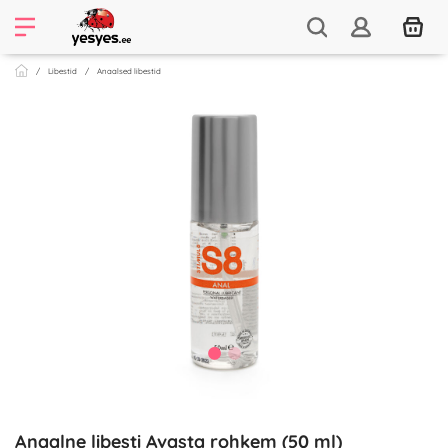
Libestid
Anaalsed libestid
Anaalne libesti Avasta rohkem (50 ml)