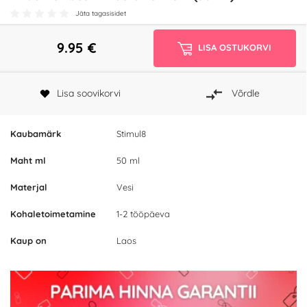
Jäta tagasisidet
9.95
€
LISA OSTUKORVI
Lisa soovikorvi
Võrdle
Kaubamärk
Stimul8
Maht ml
50 ml
Materjal
Vesi
Kohaletoimetamine
1-2 tööpäeva
Kaup on
Laos