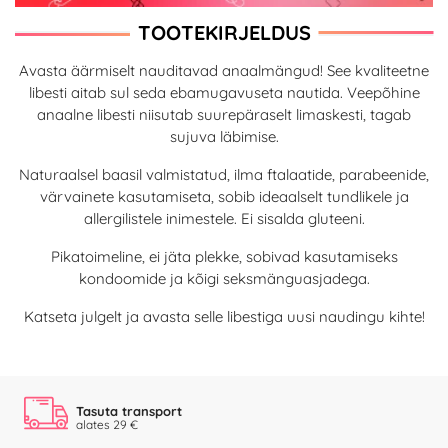
TOOTEKIRJELDUS
Avasta äärmiselt nauditavad anaalmängud! See kvaliteetne
libesti aitab sul seda ebamugavuseta nautida. Veepõhine
anaalne libesti niisutab suurepäraselt limaskesti, tagab
sujuva läbimise.
Naturaalsel baasil valmistatud, ilma ftalaatide, parabeenide,
värvainete kasutamiseta, sobib ideaalselt tundlikele ja
allergilistele inimestele. Ei sisalda gluteeni.
Pikatoimeline, ei jäta plekke, sobivad kasutamiseks
kondoomide ja kõigi seksmänguasjadega.
Katseta julgelt ja avasta selle libestiga uusi naudingu kihte!
Tasuta transport
alates 29 €