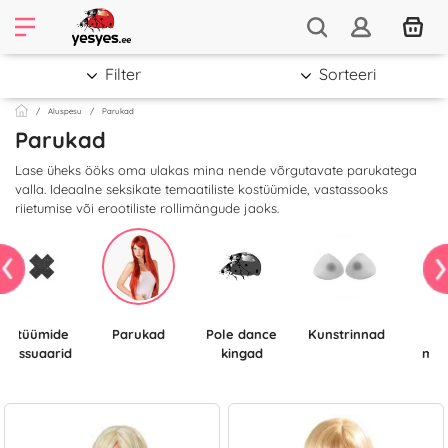
Filter
Sorteeri
Aluspesu
Parukad
Parukad
Lase üheks ööks oma ulakas mina nende võrgutavate parukatega
valla. Ideaalne seksikate temaatiliste kostüümide, vastassooks
riietumise või erootiliste rollimängude jaoks.
ide
Parukad
Pole dance
Kunstrinnad
Pesu
ksessuaarid
kingad
mee