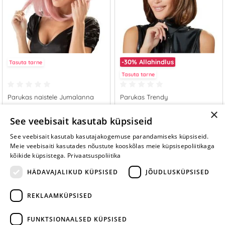
-30%
Allahindlus
Tasuta tarne
Tasuta tarne
Parukas naistele Jumalanna
Parukas Trendy
×
49.95 €
32.16 €
See veebisait kasutab küpsiseid
45.95 €
See veebisait kasutab kasutajakogemuse parandamiseks küpsiseid.
LISA OSTUKORVI
LISA OSTUKORVI
Meie veebisaiti kasutades nõustute kooskõlas meie küpsisepoliitikaga
kõikide küpsistega.
Privaatsuspoliitika
HÄDAVAJALIKUD KÜPSISED
JÕUDLUSKÜPSISED
REKLAAMKÜPSISED
ARA JÄTA
MÄNGIMIST
FUNKTSIONAALSED KÜPSISED