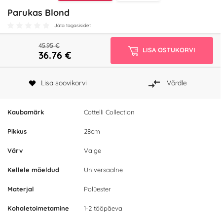
Parukas Blond
Jäta tagasisidet
45.95 €
LISA OSTUKORVI
36.76
€
Lisa soovikorvi
Võrdle
Kaubamärk
Cottelli Collection
Pikkus
28cm
Värv
Valge
Kellele mõeldud
Universaalne
Materjal
Polüester
Kohaletoimetamine
1-2 tööpäeva