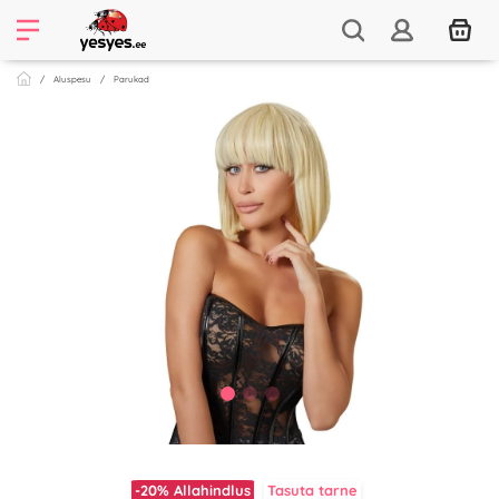
Aluspesu
Parukad
-20%
Allahindlus
Tasuta tarne