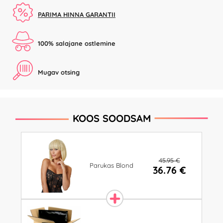
PARIMA HINNA GARANTII
100% salajane ostlemine
Mugav otsing
KOOS SOODSAM
45.95 €
Parukas Blond
36.76 €