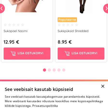
Populaarne
Sukapael Naomi
Sukkpüksid Shredded
12.95 €
8.95 €
LISA OSTUKORVI
LISA OSTUKORVI
×
Selle toote saab tellida ka helistades:
See veebisait kasutab küpsiseid
+372 668 3282
See veebisait kasutab kasutajakogemuse parandamiseks küpsiseid.
Meie veebisaiti kasutades nõustute kooskõlas meie küpsisepoliitikaga
E-R
kõikide küpsistega.
Privaatsuspoliitika