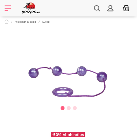
Anaalmänguasjad
Kuulid
-50%
Allahindlus