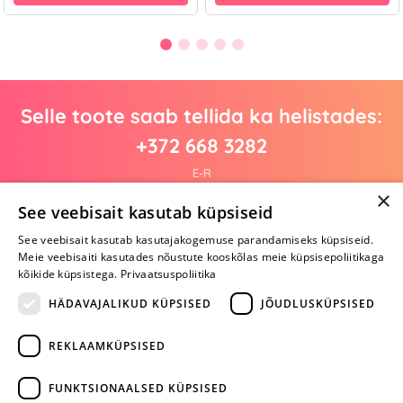
Selle toote saab tellida ka helistades:
+372 668 3282
E-R
×
See veebisait kasutab küpsiseid
See veebisait kasutab kasutajakogemuse parandamiseks küpsiseid.
Arvustusi veel pole
Meie veebisaiti kasutades nõustute kooskõlas meie küpsisepoliitikaga
Ole esimene!
kõikide küpsistega.
Privaatsuspoliitika
Kirjuta arvustus ja SAA KINGITUS!
HÄDAVAJALIKUD KÜPSISED
JÕUDLUSKÜPSISED
REKLAAMKÜPSISED
ARA JÄTA
MÄNGIMIST
FUNKTSIONAALSED KÜPSISED