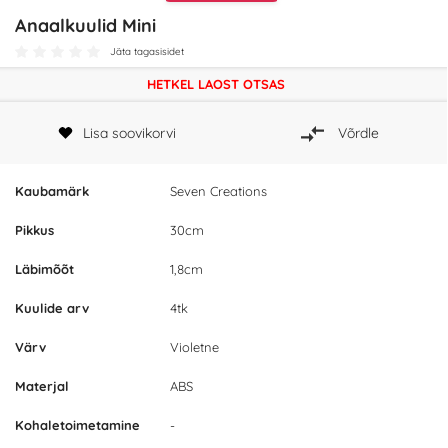
Anaalkuulid Mini
Jäta tagasisidet
HETKEL LAOST OTSAS
Lisa soovikorvi
Võrdle
Kaubamärk
Seven Creations
Pikkus
30cm
Läbimõõt
1,8cm
Kuulide arv
4tk
Värv
Violetne
Materjal
ABS
Kohaletoimetamine
-