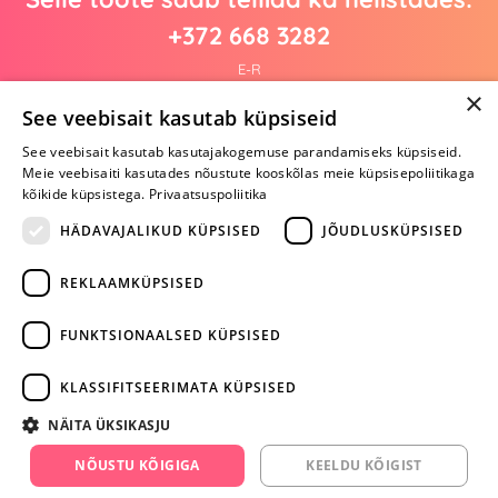
+372 668 3282
E-R
×
See veebisait kasutab küpsiseid
See veebisait kasutab kasutajakogemuse parandamiseks küpsiseid.
Arvustusi veel pole
Meie veebisaiti kasutades nõustute kooskõlas meie küpsisepoliitikaga
Ole esimene!
kõikide küpsistega.
Privaatsuspoliitika
Kirjuta arvustus ja SAA KINGITUS!
HÄDAVAJALIKUD KÜPSISED
JÕUDLUSKÜPSISED
REKLAAMKÜPSISED
ARA JÄTA
MÄNGIMIST
FUNKTSIONAALSED KÜPSISED
+372 668 3282
KLASSIFITSEERIMATA KÜPSISED
info@yesyes.ee
NÄITA ÜKSIKASJU
facebook.com/yesyes.ee
NÕUSTU KÕIGIGA
KEELDU KÕIGIST
Instagram/yesyes.ee