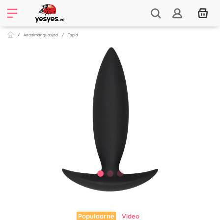
Anaalmänguasjad
Tapid
Populaarne
Video