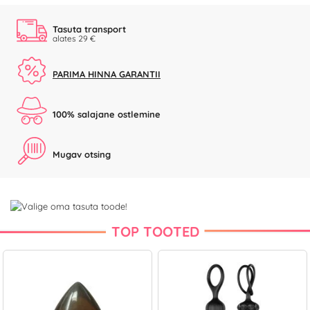
Tasuta transport
alates 29 €
PARIMA HINNA GARANTII
100% salajane ostlemine
Mugav otsing
TOP TOOTED