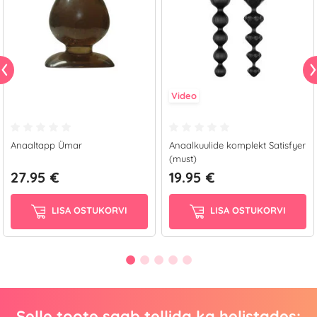
Video
Anaaltapp Ümar
Anaalkuulide komplekt Satisfyer
(must)
27.95 €
19.95 €
LISA OSTUKORVI
LISA OSTUKORVI
Selle toote saab tellida ka helistades: