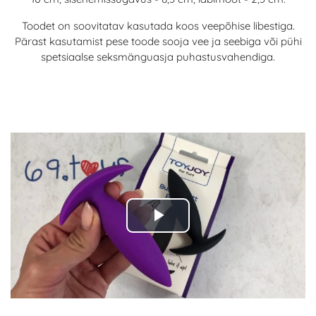
Toodet on soovitatav kasutada koos veepõhise libestiga.
Pärast kasutamist pese toode sooja vee ja seebiga või pühi
spetsiaalse seksmänguasja puhastusvahendiga.
Play
Video