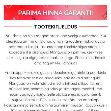
TOOTEKIRJELDUS
Nüüdsest on sinu magamistoas ööd veelgi kuumemad! Kui
oled juba ammu unistanud oma mängudele midagi uut ja
ootamatut lisada, siis anaaltapp Meeldiv algus aitab sul
kogeda erilisi aistinguid. Mänguasi on pehme, keskmise
suurusega ja algajatele ideaalse kujuga. Sisesta see lihtsalt
oma tagumikku ja naudi!
Anaaltapp Meeldiv algus on ideaalne algajatele ja paaridele,
kes tahavad testida anaalseksi pakutavaid aistinguid.
Mänguasi on valmistatud meditsiinilisest silikoonist, eriti
hügieeniline, pehme, painduv ja sile, tagab meeled ilma
ebamugavustundeta. Selle ots kitseneb ja garanteerib
sujuva läbimise. Põhi laieneb, mistõttu on anaaltapi
kasutamine ja eemaldamine äärmiselt mugav. Kogupikkus -
10 cm, sisenemissügavus - 8,5 cm, läbimõõt - 2,5 cm.