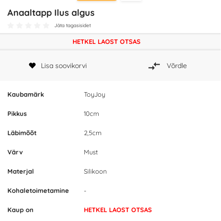
Anaaltapp Ilus algus
Jäta tagasisidet
HETKEL LAOST OTSAS
Lisa soovikorvi
Võrdle
Kaubamärk
ToyJoy
Pikkus
10cm
Läbimõõt
2,5cm
Värv
Must
Materjal
Silikoon
Kohaletoimetamine
-
Kaup on
HETKEL LAOST OTSAS