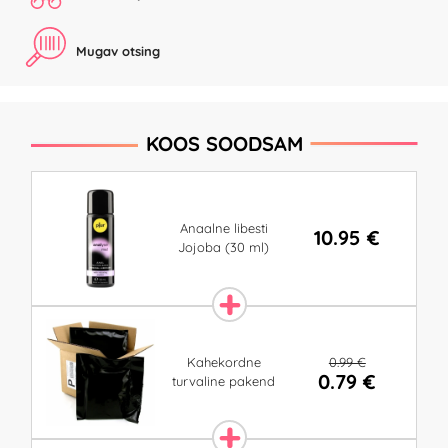
Mugav otsing
KOOS SOODSAM
Anaalne libesti
10.95 €
Jojoba (30 ml)
0.99 €
Kahekordne
0.79 €
turvaline pakend