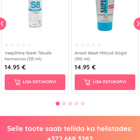
Veepõhine libesti Täiuslik
Anaali libesti Märjad löögid
harmoonia (125 ml)
(100 ml)
14.95 €
14.95 €
LISA OSTUKORVI
LISA OSTUKORVI
Selle toote saab tellida ka helistades:
+372 668 3282