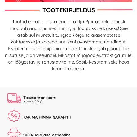
TOOTEKIRJELDUS
Tuntud erootiliste seadmete tootja Pjur anaalne libesti
muudab sinu intiimsed mängud lõputuks seikluseks! See
aitab sul muretult tungida kõige salajasematesse
kohtadesse ja kogeda uut, seni avastamata naudingut.
Kvaliteetne silikoonipõhine toode. Libesti tagab pikaajalise
niisutuse ja on veekindel. Rikastatud jojoobiekstraktiga, millel
on lõõgastav ja rahustav toime. Sobib kasutamiseks koos
kondoomidega.
Tasuta transport
alates 29 €
PARIMA HINNA GARANTII
100% salajane ostlemine