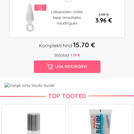
Läbipaistev väike
4.95 €
tapp anaalseks
3.96 €
naudinguks
15.70 €
Komplekti hind
Säästad:
1.19 €
LISA OSTUKORVI
TOP TOOTED