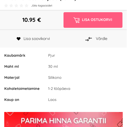
Jäta tagasisidet
10.95
€
LISA OSTUKORVI
Lisa soovikorvi
Võrdle
Kaubamärk
Pjur
Maht ml
30 ml
Materjal
Silikono
Kohaletoimetamine
1-2 tööpäeva
Kaup on
Laos