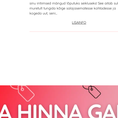
sinu intiimsed mängud lõputuks seikluseks! See aitab sul
muretult tungida kõige salajasematesse kohtadesse ja
kogeda uut, seni...
LISAINFO