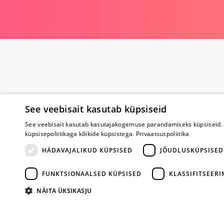
See veebisait kasutab küpsiseid
See veebisait kasutab kasutajakogemuse parandamiseks küpsiseid. 
küpsisepoliitikaga kõikide küpsistega.
Privaatsuspoliitika
Poe kohta
HÄDAVAJALIKUD KÜPSISED
JÕUDLUSKÜPSISED
Meist
FUNKTSIONAALSED KÜPSISED
KLASSIFITSEER
Koostöö
Tagasiside
NÄITA ÜKSIKASJU
Küsimused
Erootiline ajakir
Kaubamärgid