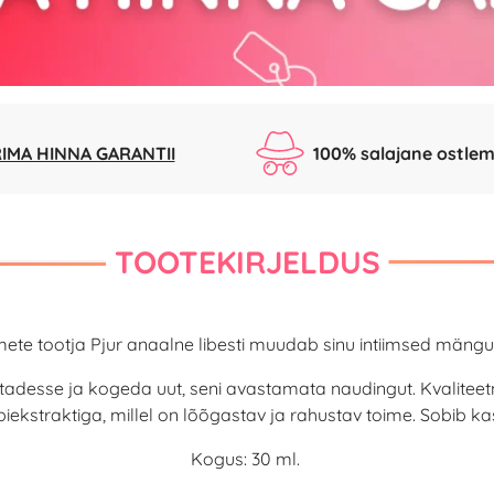
IMA HINNA GARANTII
100% salajane ostlem
TOOTEKIRJELDUS
te tootja Pjur anaalne libesti muudab sinu intiimsed mängu
adesse ja kogeda uut, seni avastamata naudingut. Kvaliteetne 
obiekstraktiga, millel on lõõgastav ja rahustav toime. Sobi
Kogus: 30 ml.