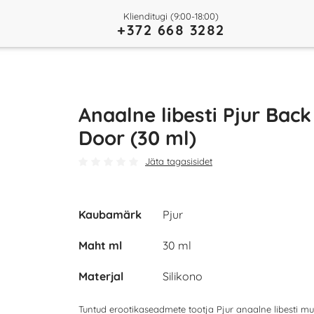
Klienditugi (9:00-18:00)
+372 668 3282
Anaalne libesti Pjur Back
Door (30 ml)
Jäta tagasisidet
Kaubamärk
Pjur
Play
Maht ml
30 ml
Video
Materjal
Silikono
Tuntud erootikaseadmete tootja Pjur anaalne libesti m