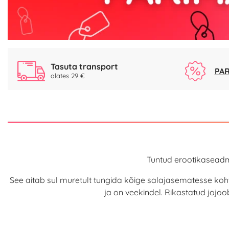
Tasuta transport
PAR
alates 29 €
Tuntud erootikaseadme
See aitab sul muretult tungida kõige salajasematesse koht
ja on veekindel. Rikastatud jojo