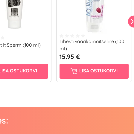
Libesti vaarikamaitseline (100
st It Sperm (100 ml)
ml)
€
15.95 €
LISA OSTUKORVI
LISA OSTUKORVI
es: