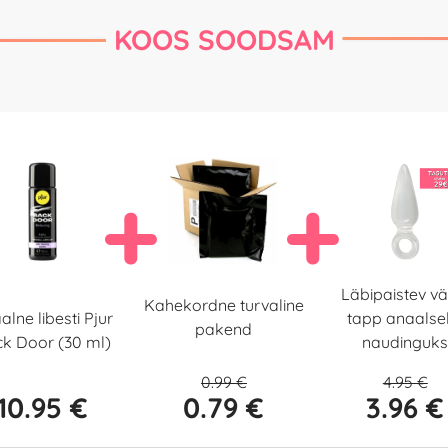
KOOS SOODSAM
Läbipaistev vä
Kahekordne turvaline
alne libesti Pjur
tapp anaalse
pakend
k Door (30 ml)
naudinguk
0.99 €
4.95 €
10.95 €
0.79 €
3.96 €