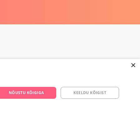
×
NÕUSTU KÕIGIGA
KEELDU KÕIGIST
668 3282
s.ee
om/yesyes.ee