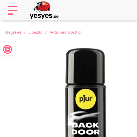
Yesyes.ee
Libestid
Anaalsed libestid