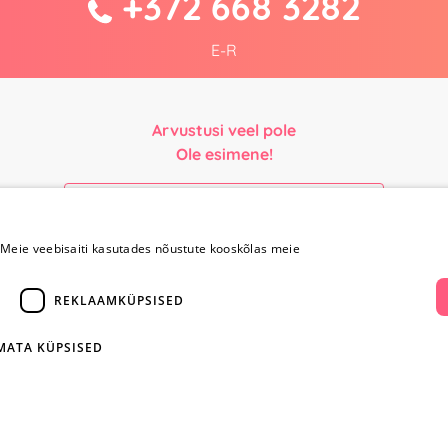
+372 668 3282
E-R
Arvustusi veel pole
Ole esimene!
Kirjuta arvustus ja SAA KINGITUS!
Meie veebisaiti kasutades nõustute kooskõlas meie
Maksmine ja
Kontaktid
REKLAAMKÜPSISED
kohaletoimetamine
+372 
IMATA KÜPSISED
Maksmine ja
kohaletoimetamine
info@yesye
Kauba tagastamine
i
Konfidentsiaalsus
facebook.c
Ostureeglid