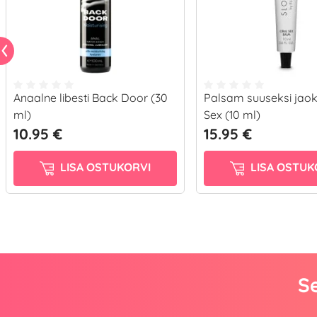
Anaalne libesti Back Door (30
Palsam suuseksi jaok
ml)
Sex (10 ml)
10.95 €
15.95 €
LISA OSTUKORVI
LISA OSTUK
Se