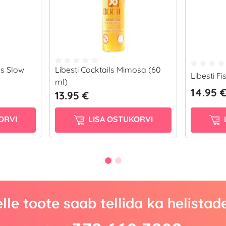
s Slow
Libesti Cocktails Mimosa (60
Libesti Fi
ml)
14.95 
13.95 €
ORVI
LISA OSTUKORVI
lle toote saab tellida ka helistad