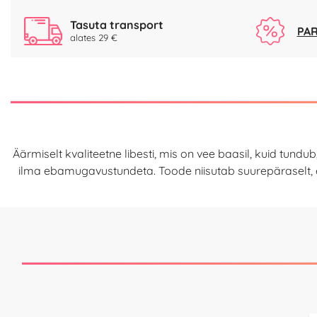
Tasuta transport
PAR
alates 29 €
Äärmiselt kvaliteetne libesti, mis on vee baasil, kuid tundu
ilma ebamugavustundeta. Toode niisutab suurepäraselt, ei k