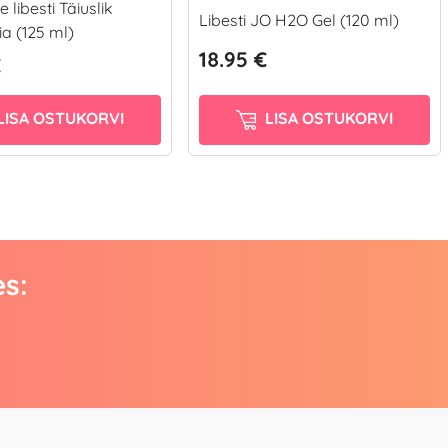
 libesti Täiuslik
Libesti JO H2O Gel (120 ml)
a (125 ml)
18.95 €
€
LISA OSTUKORVI
LISA OSTUKORVI
es: