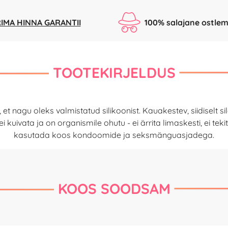
IMA HINNA GARANTII
100% salajane ostlem
TOOTEKIRJELDUS
b, et nagu oleks valmistatud silikoonist. Kauakestev, siidisel
uivata ja on organismile ohutu - ei ärrita limaskesti, ei tek
kasutada koos kondoomide ja seksmänguasjadega.
KOOS SOODSAM