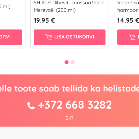
SHIATSU libesti - massaažigeel
Veepõhine
5 ml)
Merevaik (200 ml)
harmooni
19.95 €
14.95 
ORVI
LISA OSTUKORVI
lle toote saab tellida ka helistad
+372 668 3282
E-R