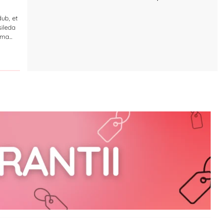
dub, et
sileda
ma...