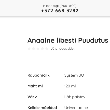
Klienditugi (9:00-18:00)
+372 668 3282
Anaalne libesti Puudutus
Jäta tagasisidet
Kaubamärk
System JO
Maht ml
120 ml
Värv
Läbipaistev
Kellele mõeldud
Universaalne