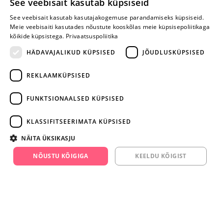
See veebisait kasutab küpsiseid
Selle toote saab tellida ka helistades:
See veebisait kasutab kasutajakogemuse parandamiseks küpsiseid.
Meie veebisaiti kasutades nõustute kooskõlas meie küpsisepoliitikaga
+372 668 3282
kõikide küpsistega.
Privaatsuspoliitika
E-R
HÄDAVAJALIKUD KÜPSISED
JÕUDLUSKÜPSISED
REKLAAMKÜPSISED
Arvustusi veel pole
Ole esimene!
FUNKTSIONAALSED KÜPSISED
Kirjuta arvustus ja SAA KINGITUS!
KLASSIFITSEERIMATA KÜPSISED
NÄITA ÜKSIKASJU
ARA JÄTA
MÄNGIMIST
NÕUSTU KÕIGIGA
KEELDU KÕIGIST
+372 668 3282
info@yesyes.ee
facebook.com/yesyes.ee