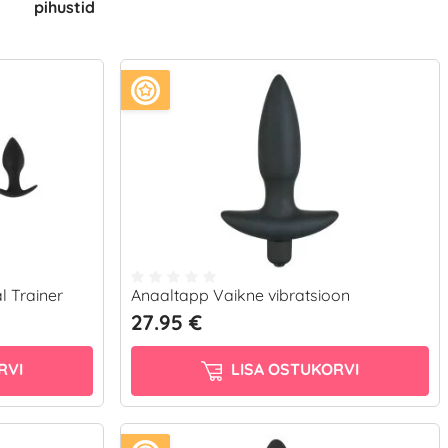
pihustid
 Trainer
Anaaltapp Vaikne vibratsioon
27.95 €
RVI
LISA OSTUKORVI