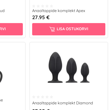
mud
Anaaltappide komplekt Apex
27.95 €
RVI
LISA OSTUKORVI
me
Anaaltappide komplekt Diamond