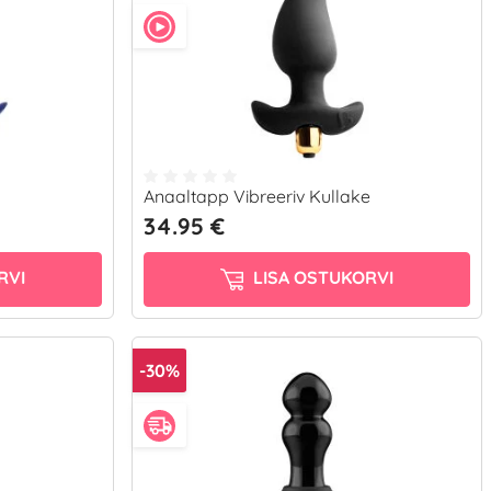
Anaaltapp Vibreeriv Kullake
34.95 €
RVI
LISA OSTUKORVI
-30%