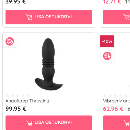
39.95 €
12.71 €
1
LISA OSTUKORVI
-10%
Anaaltapp Thrusting
Vibreeriv an
99.95 €
62.96 €
LISA OSTUKORVI