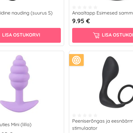
idine nauding (suurus S)
Anaaltapp Esimesed sam
9.95 €
LISA OSTUKORVI
LISA OSTUKO
Peeniserõngas ja eesnäär
ies Mini (lilla)
stimulaator