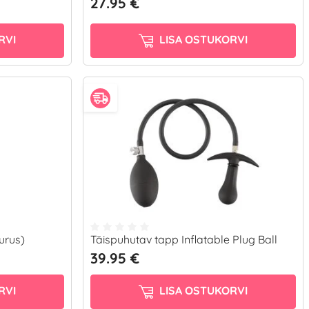
27.95 €
RVI
LISA OSTUKORVI
urus)
Täispuhutav tapp Inflatable Plug Ball
39.95 €
RVI
LISA OSTUKORVI