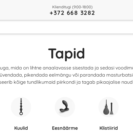
Klienditugi (9:00-18:00)
+372 668 3282
Tapid
ujuga, mida on lihtne anaalavasse sisestada ja sedasi vood
a süvendada, pikendada eelmängu või parandada masturbatsio
eerib kõige tundlikumaid piirkondi ja tagab pikaajalise naud
Kuulid
Eesnäärme
Klistiirid