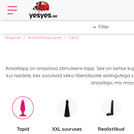
Filter
Yesyes.ee
Anaalmänguasjad
Tapid
Anaaltapp on anaalava stimuleeriv tapp. See on sellise k
kui naistele, kes soovivad seksi täiendavate aistinguteg
anaaltapi, mis mass
Tapid
XXL suuruses
Realistlikud