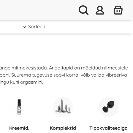
Sorteeri
imänge mitmekesistada. Anaaltapid on mõeldud nii meestele
oni. Suurema tugevuse soovi korral võib valida vibreeriva
ingu kuni orgasmini.
Kreemid,
Komplektid
Tippkvaliteediga