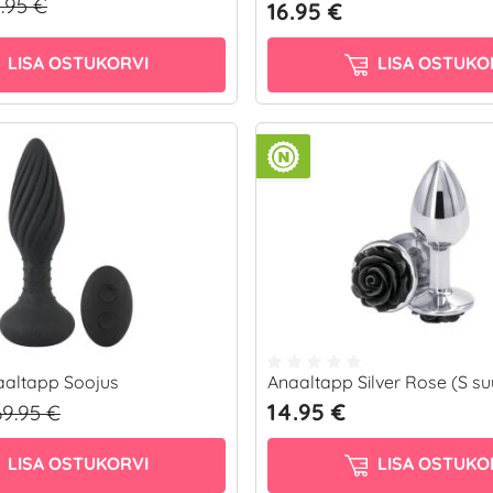
4.95 €
16.95 €
LISA OSTUKORVI
LISA OSTUKO
aaltapp Soojus
Anaaltapp Silver Rose (S su
14.95 €
69.95 €
LISA OSTUKORVI
LISA OSTUKO