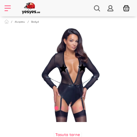
Aluspesu
Bodyd
Tasuta tarne