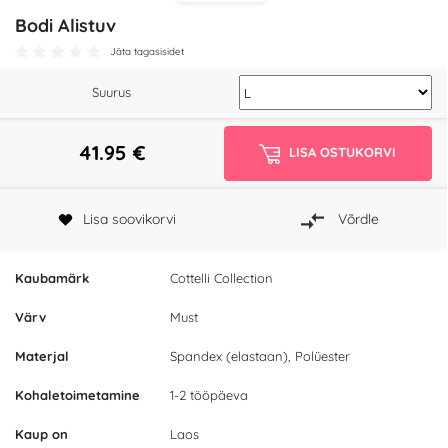
Bodi Alistuv
Jäta tagasisidet
Suurus
41.95
€
LISA OSTUKORVI
Lisa soovikorvi
Võrdle
Kaubamärk
Cottelli Collection
Värv
Must
Materjal
Spandex (elastaan), Polüester
Kohaletoimetamine
1-2 tööpäeva
Kaup on
Laos