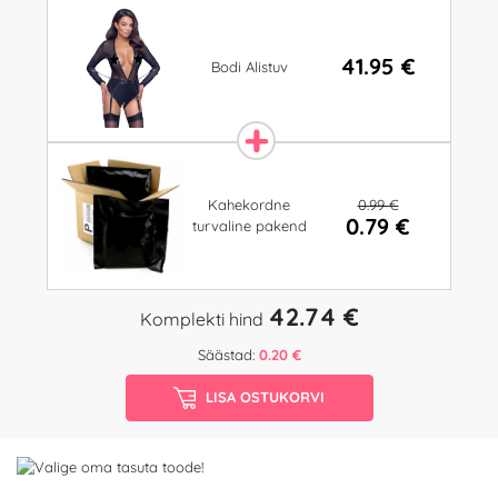
41.95 €
Bodi Alistuv
0.99 €
Kahekordne
0.79 €
turvaline pakend
42.74 €
Komplekti hind
Säästad:
0.20 €
LISA OSTUKORVI