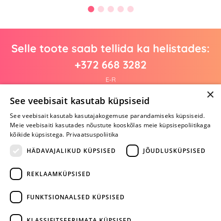
Selle toote saab tellida ka helistades:
+372 668 3282
E-R
×
See veebisait kasutab küpsiseid
See veebisait kasutab kasutajakogemuse parandamiseks küpsiseid.
Arvustusi veel pole
Meie veebisaiti kasutades nõustute kooskõlas meie küpsisepoliitikaga
Ole esimene!
kõikide küpsistega.
Privaatsuspoliitika
Kirjuta arvustus ja SAA KINGITUS!
HÄDAVAJALIKUD KÜPSISED
JÕUDLUSKÜPSISED
REKLAAMKÜPSISED
ARA JÄTA
MÄNGIMIST
FUNKTSIONAALSED KÜPSISED
+372 668 3282
KLASSIFITSEERIMATA KÜPSISED