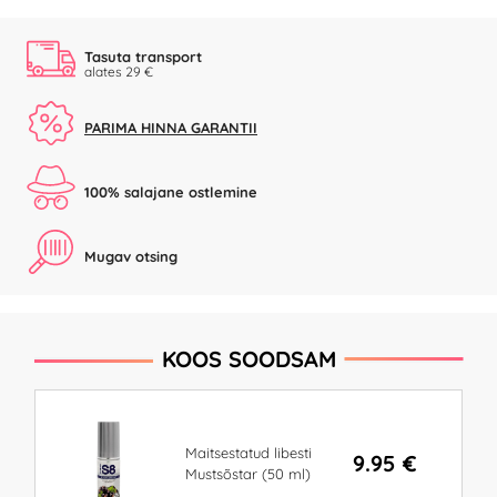
Tasuta transport
alates 29 €
PARIMA HINNA GARANTII
100% salajane ostlemine
Mugav otsing
KOOS SOODSAM
Maitsestatud libesti
9.95 €
Mustsõstar (50 ml)