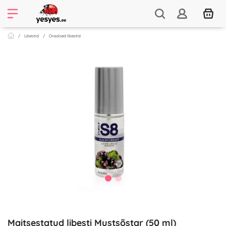
Libestid
Oraalsed libestid
Maitsestatud libesti Mustsõstar (50 ml)