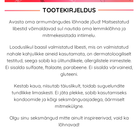
TOOTEKIRJELDUS
Avasta oma armumängudes lõhnade jõud! Maitsestatud
libestid võimaldavad sul nautida oma lemmiklõhna ja
mitmekesistada intiimelu.
Looduslikul baasil valmistatud libesti, mis on valmistatud
nahale kahjulikke aineid kasutamata, on dermatoloogiliselt
testitud, seega sobib ka ülitundlikele, allergilistele inimestele.
Ei sisalda sulfaate, ftalaate, parabeene. Ei sisalda värvaineid,
gluteeni.
Kestab kaua, niisutab täiuslikult, toidab suguelundite
tundlikke limaskesti. Ei jäta plekke, sobib kasutamiseks
kondoomide ja kõigi seksmänguasjadega, äärmiselt
mitmekülgne.
Olgu sinu seksmängud mitte ainult inspireerivad, vaid ka
lõhnavad!