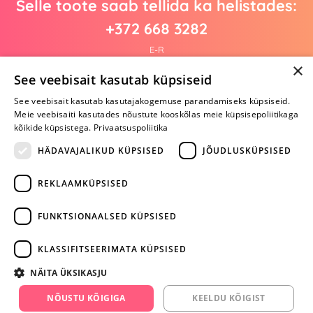
Selle toote saab tellida ka helistades:
+372 668 3282
E-R
×
See veebisait kasutab küpsiseid
See veebisait kasutab kasutajakogemuse parandamiseks küpsiseid.
Arvustusi veel pole
Meie veebisaiti kasutades nõustute kooskõlas meie küpsisepoliitikaga
Ole esimene!
kõikide küpsistega.
Privaatsuspoliitika
Kirjuta arvustus ja SAA KINGITUS!
HÄDAVAJALIKUD KÜPSISED
JÕUDLUSKÜPSISED
REKLAAMKÜPSISED
ARA JÄTA
MÄNGIMIST
FUNKTSIONAALSED KÜPSISED
+372 668 3282
KLASSIFITSEERIMATA KÜPSISED
info@yesyes.ee
NÄITA ÜKSIKASJU
facebook.com/yesyes.ee
NÕUSTU KÕIGIGA
KEELDU KÕIGIST