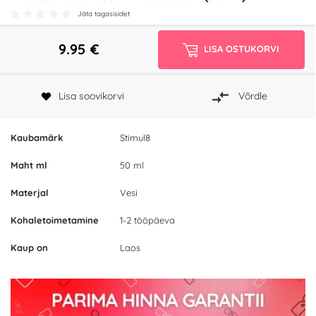
Jäta tagasisidet
9.95
€
LISA OSTUKORVI
Lisa soovikorvi
Võrdle
Kaubamärk
Stimul8
Maht ml
50 ml
Materjal
Vesi
Kohaletoimetamine
1-2 tööpäeva
Kaup on
Laos