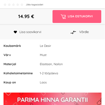
Jäta tagasisidet
14.95
€
LISA OSTUKORVI
Lisa soovikorvi
Võrdle
Kaubamärk
Le Desir
Värv
Must
Materjal
Elastaan, Nailon
Kohaletoimetamine
1-2 tööpäeva
Kaup on
Laos