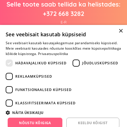
Selle toote saab tellida ka helistades:
+372 668 3282
E-R
×
See veebisait kasutab küpsiseid
See veebisait kasutab kasutajakogemuse parandamiseks küpsiseid.
Arvustusi veel pole
Meie veebisaiti kasutades nõustute kooskõlas meie küpsisepoliitikaga
Ole esimene!
kõikide küpsistega.
Privaatsuspoliitika
Kirjuta arvustus ja SAA KINGITUS!
HÄDAVAJALIKUD KÜPSISED
JÕUDLUSKÜPSISED
REKLAAMKÜPSISED
ARA JÄTA
MÄNGIMIST
FUNKTSIONAALSED KÜPSISED
+372 668 3282
KLASSIFITSEERIMATA KÜPSISED
info@yesyes.ee
NÄITA ÜKSIKASJU
facebook.com/yesyes.ee
NÕUSTU KÕIGIGA
KEELDU KÕIGIST