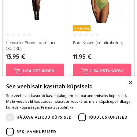
Viimane
Kehasukk Fishnet and Lace
Bodi Kokett (salatiroheline)
(XL-3XL)
13.95 €
11.95 €
LISA OSTUKORVI
LISA OSTUKORVI
×
See veebisait kasutab küpsiseid
See veebisait kasutab kasutajakogemuse parandamiseks küpsiseid.
Näita rohkem
Meie veebisaiti kasutades nõustute kooskõlas meie küpsisepoliitikaga
›
kõikide küpsistega.
Privaatsuspoliitika
1
2
HÄDAVAJALIKUD KÜPSISED
JÕUDLUSKÜPSISED
REKLAAMKÜPSISED
ARA JÄTA
MÄNGIMIST