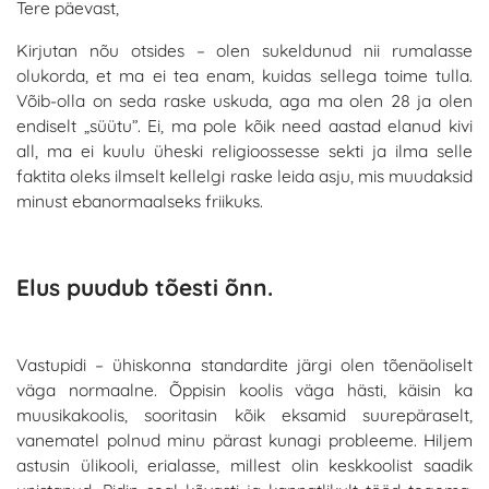
Tere päevast,
Kirjutan nõu otsides – olen sukeldunud nii rumalasse
olukorda, et ma ei tea enam, kuidas sellega toime tulla.
Võib-olla on seda raske uskuda, aga ma olen 28 ja olen
endiselt „süütu”. Ei, ma pole kõik need aastad elanud kivi
all, ma ei kuulu üheski religioossesse sekti ja ilma selle
faktita oleks ilmselt kellelgi raske leida asju, mis muudaksid
minust ebanormaalseks friikuks.
Elus puudub tõesti õnn.
Vastupidi – ühiskonna standardite järgi olen tõenäoliselt
väga normaalne. Õppisin koolis väga hästi, käisin ka
muusikakoolis, sooritasin kõik eksamid suurepäraselt,
vanematel polnud minu pärast kunagi probleeme. Hiljem
astusin ülikooli, erialasse, millest olin keskkoolist saadik