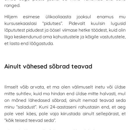
ranged.
Hiljem esimese ülikooliaasta jooksul enamus mu
kursusekaaslasi “pidutses”. Pidevalt kuulsin lugusid
lõpututest pidudest ja öösel viimase hetke töödest, kuid olin
liiga keskendunud oma kohustustele ja kõigile vastutustele,
et lasta end lõõgastuda.
Ainult vähesed sõbrad teavad
Ilmselt võib arvata, et ma olen välimuselt inetu või üldse
mitte suhtlev, kuid ma hindan end üldse mitte halvasti, mul
on mõned lähedased sõbrad, ainult nemad teavad seda
minu “saladust”. Kuni 24-aastaseni rahustasin end, et aeg
pole veel käes, pole vaja kiirustada ainult sellepärast, et
“kõik teised teevad seda”.