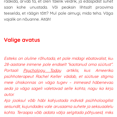
rääkida, arvab ta, et olen täielik veidrik, ja edaspidist suhet
saan kohe unustada. Või peaksin lihtsalt proovima
teeselda, et räägin tõtt? Mul pole aimugi, mida teha. Väga
vajalik on nõuanne. Aitäh!
Valige avatus
Esiteks on oluline rõhutada, et pole midagi ebatavalist, kui
28-aastane inimene pole endiselt “kaotanud oma süütust”.
Portaali
Psychology Today
artiklis, kus Ameerika
psühhoterapeut Rachel Keller väidab, et süütuse stigma
meie ühiskonnas on väga tugev – inimesed häbenevad
seda ja väga sageli valetavad selle kohta, nagu ka kirja
autor.
Aja jooksul võib häbi kahjustada indiviidi psühholoogilist
seisundit, kujundades vale arusaama suhete ja seksuaalelu
kohta. Teraapia võib aidata välja selgitada põhjuseid, miks