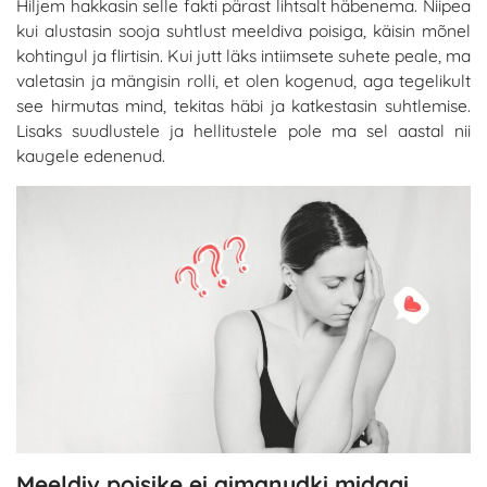
Hiljem hakkasin selle fakti pärast lihtsalt häbenema. Niipea
kui alustasin sooja suhtlust meeldiva poisiga, käisin mõnel
kohtingul ja flirtisin. Kui jutt läks intiimsete suhete peale, ma
valetasin ja mängisin rolli, et olen kogenud, aga tegelikult
see hirmutas mind, tekitas häbi ja katkestasin suhtlemise.
Lisaks suudlustele ja hellitustele pole ma sel aastal nii
kaugele edenenud.
Meeldiv poisike ei aimanudki midagi