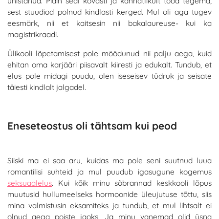
unistanud. Pidin seal kõvasti ja kannatlikult tööd tegema,
sest stuudiod polnud kindlasti kerged. Mul oli aga tugev
eesmärk, nii et kaitsesin nii bakalaureuse- kui ka
magistrikraadi.
Ülikooli lõpetamisest pole möödunud nii palju aega, kuid
ehitan oma karjääri piisavalt kiiresti ja edukalt. Tundub, et
elus pole midagi puudu, olen iseseisev tüdruk ja seisate
täiesti kindlalt jalgadel.
Eneseteostus oli tähtsam kui peod
Siiski ma ei saa aru, kuidas ma pole seni suutnud luua
romantilisi suhteid ja mul puudub igasugune kogemus
seksuaalelus
. Kui kõik minu sõbrannad keskkooli lõpus
muutusid hullumeelseks hormoonide üleujutuse tõttu, siis
mina valmistusin eksamiteks ja tundub, et mul lihtsalt ei
olnud aega poiste jaoks. Ja minu vanemad olid üsna