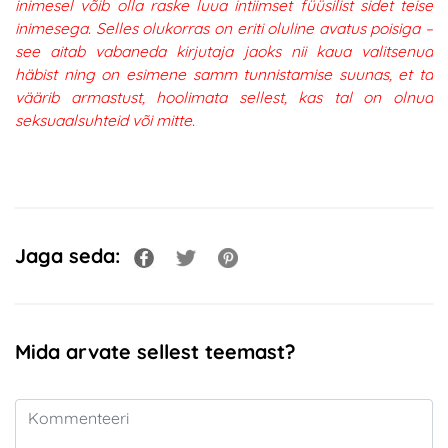
inimesel võib olla raske luua intiimset füüsilist sidet teise
inimesega. Selles olukorras on eriti oluline avatus poisiga –
see aitab vabaneda kirjutaja jaoks nii kaua valitsenud
häbist ning on esimene samm tunnistamise suunas, et ta
väärib armastust, hoolimata sellest, kas tal on olnud
seksuaalsuhteid või mitte.
Jaga seda:
Mida arvate sellest teemast?