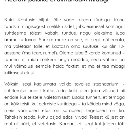
Kuid, Kohtusin hiljuti jälle väga toreda tüübiga. Kohe
tundsin mingisugust imelikku sidet, juba esimesel kohtingul
suhtlesime täiesti vabalt, tundus, nagu oleksime juba
ammu tuttavad. Suurim mure on see, et isegi mõtlemata,
ma valetasin talle, et kaotasin oma süütuse, kui olin 18-
aastane (ma tean, rumal). Oleme juba 3 korda kohtunud –
tunnen, et mida rohkem aega möödub, seda vähem on
mul võimalusi eemale hoida faktist, et ma ei tea midagi
intiimsest elust.
Võiksin isegi kaalumata valida tavalise stsenaariumi –
suhtlemise uuesti katkestada, kuid olen juba väsinud nii
endale kui teistele valetamisest. Lisaks tunnen, et temaga
on kõik teisiti kui eelmiste kuttidega – ta köidab mind väga,
meie väärtused elus on sarnased, tegelased on ka.
Tahaksin teada, kuhu asjad edasi viivad. Teisest küljest on
mul nii häbi, et valetasin. Kardan, et isegi kui julgen tõtt