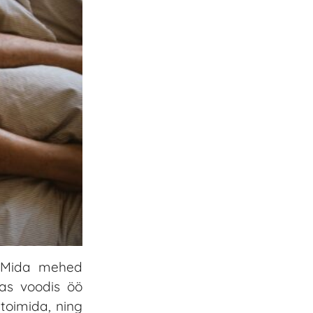
e „Mida mehed
das voodis öö
 toimida, ning