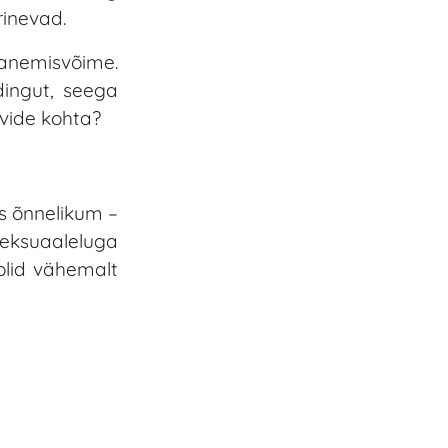
rinevad.
hanemisvõime.
ingut, seega
vide kohta?
as õnnelikum –
seksuaaleluga
olid vähemalt