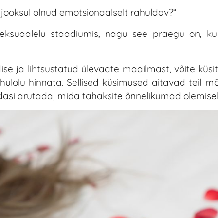
 jooksul olnud emotsionaalselt rahuldav?“
seksuaalelu staadiumis, nagu see praegu on, ku
dise ja lihtsustatud ülevaate maailmast, võite küsi
ulolu hinnata. Sellised küsimused aitavad teil mõt
 edasi arutada, mida tahaksite õnnelikumad olemis