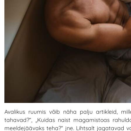
Avalikus ruumis võib näha palju artikleid, mi
tahavad?“, „Kuidas naist magamistoas rahuldad
meeldejäävaks teha?“ jne. Lihtsalt jagatavad vas