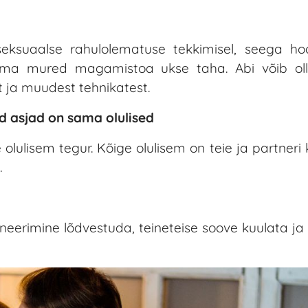
seksuaalse rahulolematuse tekkimisel, seega h
 oma mured magamistoa ukse taha. Abi võib oll
t ja muudest tehnikatest.
 asjad on sama olulised
 olulisem tegur. Kõige olulisem on teie ja partneri
.
aneerimine lõdvestuda, teineteise soove kuulata j