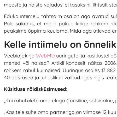
meeste ja naiste vajadusi ei tasuks nii lihtsalt 
Eduka intiimelu tähtsaim osa on aga avatud suh
Pole saladus, et meile pakub kõige rohkem r
peaksime õppima kuulama. Mida aga ütlevad eri
Kelle intiimelu on õnnel
Veebiajakirja
WebMD
uuringutel ja küsitlustel 
mehed või naised? Artikli kohaselt näitas 20
rohkem rahul kui naised. Uuringus osales 13 882
40-aastased ja juhuslikult valitud. Igas riigis 
Küsitluse näidisküsimused:
„Kui rahul olete oma eluga (füüsiline, sotsiaalne, 
„Kas teie suhe oma partneriga on viimase 12 kuu j