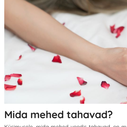
Mida mehed tahavad?
Küsimusele, mida mehed voodis tahavad, on mõni