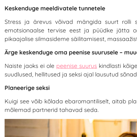
Keskenduge meeldivatele tunnetele
Stress ja ärevus võivad mängida suurt rolli 
emotsionaalse tervise eest ja püüdke jätta
pikaajalise silmasideme säilitamisest, massaažis
Ärge keskenduge oma peenise suurusele – muud
Naiste jaoks ei ole
peenise suurus
kindlasti kõige
suudlused, hellitused ja seksi ajal lausutud sõnad
Planeerige seksi
Kuigi see võib kõlada ebaromantiliselt, aitab pl
mõlemad partnerid tahavad seda.