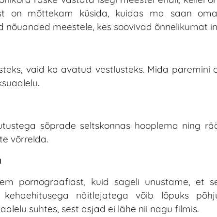
st on mõttekam küsida, kuidas ma saan oma 
 nõuanded meestele, kes soovivad õnnelikumat int
steks, vaid ka avatud vestlusteks. Mida paremini 
ksuaalelu.
utustega sõprade seltskonnas hooplema ning rä
e võrrelda.
a
kem pornograafiast, kuid sageli unustame, et s
u kehaehitusega näitlejatega võib lõpuks põhj
elu suhtes, sest asjad ei lähe nii nagu filmis.