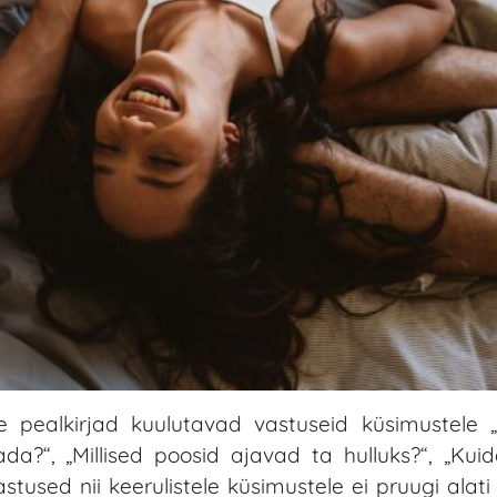
lle pealkirjad kuulutavad vastuseid küsimustel
a?“, „Millised poosid ajavad ta hulluks?“, „Kui
tused nii keerulistele küsimustele ei pruugi alati