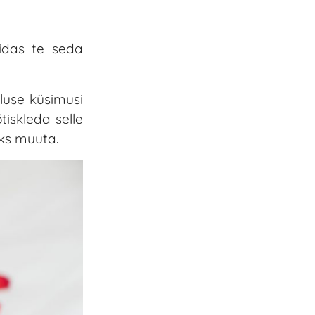
idas te seda
tluse küsimusi
iskleda selle
eks muuta.