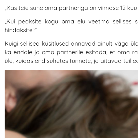
„Kas teie suhe oma partneriga on viimase 12 kuu
„Kui peaksite kogu oma elu veetma sellises 
hindaksite?“
Kuigi sellised küsitlused annavad ainult väga ül
ka endale ja oma partnerile esitada, et oma rah
üle, kuidas end suhetes tunnete, ja aitavad teil