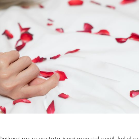
kord raske vastata isegi meestel endil, kellel on