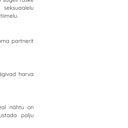
seksuaalelu
iimelu.
oma partnerit
ägivad harva
eal nähtu on
ustada palju