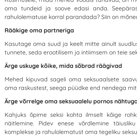
oma tundeid ja soove edasi anda. Seepära
rahulolematuse korral parandada? Siin on mõned
Rääkige oma partneriga
Kasutage oma suud ja keelt mitte ainult suudlu
tunnete, seda erootilisem ja intiimsem on teie se
Ärge uskuge kõike, mida sõbrad räägivad
Mehed kipuvad sageli oma seksuaalsete saav
oma raskustest, seega püüdke end nendega mitt
Ärge võrrelge oma seksuaalelu pornos nähtug
Kahjuks õpime seksi kohta ilmselt kõige roh
näitlemine. Pidev enese võrdlemine täiuslik
komplekse ja rahulolematust oma tegeliku seksuaal