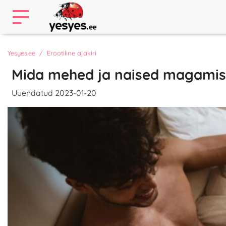
Yesyes.ee
Erootiline ajakiri
Mida mehed ja naised magamis
Uuendatud 2023-01-20