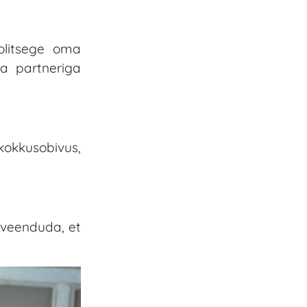
oolitsege oma
a partneriga
 kokkusobivus,
a veenduda, et