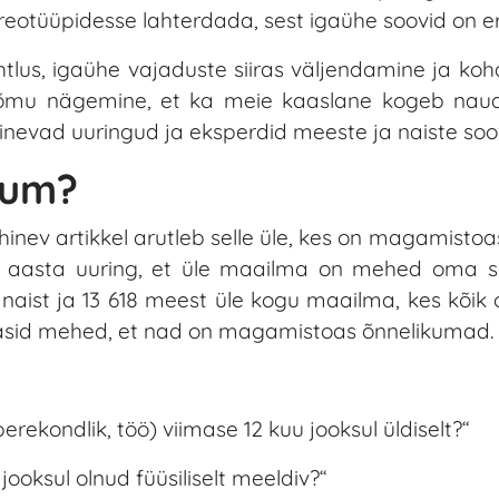
stereotüüpidesse lahterdada, sest igaühe soovid on e
tlus, igaühe vajaduste siiras väljendamine ja ko
õõmu nägemine, et ka meie kaaslane kogeb naud
nevad uuringud ja eksperdid meeste ja naiste soo
ikum?
põhinev artikkel arutleb selle üle, kes on magamisto
06. aasta uuring, et üle maailma on mehed oma 
 naist ja 13 618 meest üle kogu maailma, kes kõik 
teatasid mehed, et nad on magamistoas õnnelikumad.
perekondlik, töö) viimase 12 kuu jooksul üldiselt?“
ooksul olnud füüsiliselt meeldiv?“