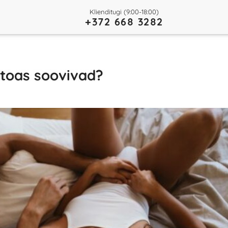
Klienditugi (9:00-18:00)
+372 668 3282
toas soovivad?