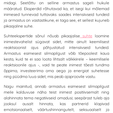
midagi. Seetõttu on selline armastus sageli hukule
määratud. Eksperdid rõhutavad ka, et isegi kui mõlemad
inimesed tunnevad tuttavaks saades intensiivseid tundeid
ja armastus on vastastikune, ei taga see, et sellest kujuneb
pikaajaline suhe.
Suhteekspertide sõnul nõuab
pikaajalise
suhte
loomine
inimestevahelist sügavat sidet, mitte ainult keemilisest
reaktsioonist ajus põhjustatud intensiivseid tundeid.
Armastus esimesest silmapilgust võib tõepoolest kaua
kesta, kuid te ei saa loota lihtsalt välkkiirele – keemilisele
reaktsioonile ajus -, vaid te peate inimest tõesti tundma
õppima, investeerima oma aega ja energiat suhetesse
ning püüdma luua sidet, mis peab ajaproovile vastu.
Nagu mainitud, annab armastus esimesest silmapilgust
meile kalduvuse näha teist inimest positiivsemalt ning
alahinnata tema negatiivseid omadusi; seepärast tuleb aja
jooksul ausalt hinnata, kas partnerid klapivad
emotsionaalselt, väärtushinnangutelt, seksuaalselt ja