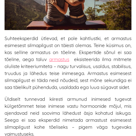
Suhteeksperdid ütlevad, et pole kahtlustki, et armastus
esimesest silmapilgust on täiesti olemas. Teine küsimus on,
kas selline armastus on tõeline. Ekspertide sõnul ei saa
tõeline, aega taluv
armastus
eksisteerida ilma mitmete
oluliste kriteeriumiteta – nagu turvalisus, usaldus, stabiilsus,
truudus ja lähedus teise inimesega. Armastus esimesest
silmapilgust ei täida neid nõudeid, sest mõne sekundiga ei
saa täielikult pühenduda, usaldada ega luua sügavat sidet.
Üldiselt tunnevad kiiresti armunud inimesed tugevat
külgetõmmet teise inimese vastu hormoonide mõjul, mis
ajendavad neid soovima lähedust äsja kohatud isikuga.
Seega ei saa eksperdid nimetada armastust esimesest
silmapilgust kohe tõeliseks – pigem väga tugevaks
vaimustuseks.