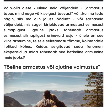
Võib-olla olete kuulnud neid väljendeid – „armastus
tabas mind nagu välk selgest taevast“ või „kui ma teda
nägin, siis ma olin jalust löödud“ – või sarnaseid
väljendeid, mis sageli kirjeldavad armastust esimesest
silmapilgust. Igaühe jaoks tähendab armastus
esimesest silmapilgust erinevaid asju – ühele on see
kiire armumine, teisele seletamatu tõmme, kolmandale
liblikad kõhus. Kuidas selgitavad seda fenomeni
eksperdid ja mida tähendab see hetkeline armumine
meie jaoks?
Tõeline armastus või ajutine vaimustus?