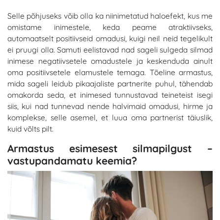
Selle põhjuseks võib olla ka niinimetatud haloefekt, kus me
omistame inimestele, keda peame atraktiivseks,
automaatselt positiivseid omadusi, kuigi neil neid tegelikult
ei pruugi olla. Samuti eelistavad nad sageli sulgeda silmad
inimese negatiivsetele omadustele ja keskenduda ainult
oma positiivsetele elamustele temaga. Tõeline armastus,
mida sageli leidub pikaajaliste partnerite puhul, tähendab
omakorda seda, et inimesed tunnustavad teineteist isegi
siis, kui nad tunnevad nende halvimaid omadusi, hirme ja
komplekse, selle asemel, et luua oma partnerist täiuslik,
kuid võlts pilt.
Armastus esimesest silmapilgust –
vastupandamatu keemia?