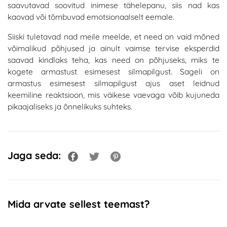
saavutavad soovitud inimese tähelepanu, siis nad kas
kaovad või tõmbuvad emotsionaalselt eemale.
Siiski tuletavad nad meile meelde, et need on vaid mõned
võimalikud põhjused ja ainult vaimse tervise eksperdid
saavad kindlaks teha, kas need on põhjuseks, miks te
kogete armastust esimesest silmapilgust. Sageli on
armastus esimesest silmapilgust ajus aset leidnud
keemiline reaktsioon, mis väikese vaevaga võib kujuneda
pikaajaliseks ja õnnelikuks suhteks.
Jaga seda:
Mida arvate sellest teemast?