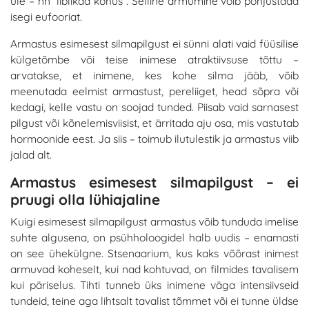
üle – nn “liblikad kõhus”. Selline
armumine võib põhjustada
isegi eufooriat
.
Armastus esimesest silmapilgust ei sünni alati vaid füüsilise
külgetõmbe või teise inimese atraktiivsuse tõttu –
arvatakse, et inimene, kes kohe silma jääb, võib
meenutada eelmist armastust, pereliiget, head sõpra või
kedagi, kelle vastu on soojad tunded. Piisab vaid sarnasest
pilgust või kõnelemisviisist, et ärritada aju osa, mis vastutab
hormoonide eest. Ja siis – toimub ilutulestik ja armastus viib
jalad alt.
Armastus esimesest silmapilgust – ei
pruugi olla lühiajaline
Kuigi esimesest silmapilgust armastus võib tunduda imelise
suhte algusena, on psühholoogidel halb uudis – enamasti
on see ühekülgne. Stsenaarium, kus kaks võõrast inimest
armuvad koheselt, kui nad kohtuvad, on filmides tavalisem
kui päriselus. Tihti tunneb üks inimene väga intensiivseid
tundeid, teine aga lihtsalt tavalist tõmmet või ei tunne üldse