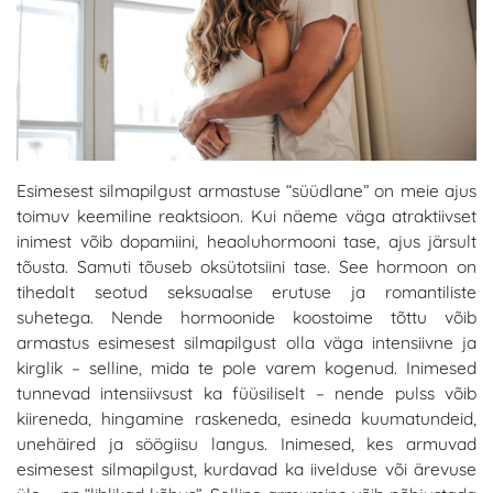
Esimesest silmapilgust armastuse “süüdlane” on meie ajus
toimuv keemiline reaktsioon. Kui näeme väga atraktiivset
inimest võib dopamiini, heaoluhormooni tase, ajus järsult
tõusta. Samuti tõuseb oksütotsiini tase. See hormoon on
tihedalt seotud seksuaalse erutuse ja romantiliste
suhetega. Nende hormoonide koostoime tõttu võib
armastus esimesest silmapilgust olla väga intensiivne ja
kirglik – selline, mida te pole varem kogenud. Inimesed
tunnevad intensiivsust ka füüsiliselt – nende pulss võib
kiireneda, hingamine raskeneda, esineda kuumatundeid,
unehäired ja söögiisu langus. Inimesed, kes armuvad
esimesest silmapilgust, kurdavad ka iivelduse või ärevuse