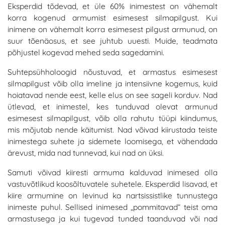
Eksperdid tõdevad, et üle 60% inimestest on vähemalt
korra kogenud armumist esimesest silmapilgust. Kui
inimene on vähemalt korra esimesest pilgust armunud, on
suur tõenäosus, et see juhtub uuesti. Muide, teadmata
põhjustel kogevad mehed seda sagedamini.
Suhtepsühholoogid nõustuvad, et armastus esimesest
silmapilgust võib olla imeline ja intensiivne kogemus, kuid
hoiatavad nende eest, kelle elus on see sageli korduv. Nad
ütlevad, et inimestel, kes tunduvad olevat armunud
esimesest silmapilgust, võib olla rahutu tüüpi kiindumus,
mis mõjutab nende käitumist. Nad võivad kiirustada teiste
inimestega suhete ja sidemete loomisega, et vähendada
ärevust, mida nad tunnevad, kui nad on üksi.
Samuti võivad kiiresti armuma kalduvad inimesed olla
vastuvõtlikud koosõltuvatele suhetele. Eksperdid lisavad, et
kiire armumine on levinud ka nartsissistlike tunnustega
inimeste puhul. Sellised inimesed „pommitavad“ teist oma
armastusega ja kui tugevad tunded taanduvad või nad