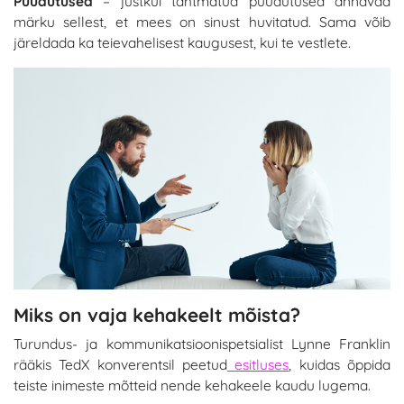
Puudutused
– justkui tahtmatud puudutused annavad
märku sellest, et mees on sinust huvitatud. Sama võib
järeldada ka teievahelisest kaugusest, kui te vestlete.
Miks on vaja kehakeelt mõista?
Turundus- ja kommunikatsioonispetsialist Lynne Franklin
rääkis TedX konverentsil peetud
esitluses
,
kuidas õppida
teiste inimeste mõtteid nende kehakeele kaudu lugema.