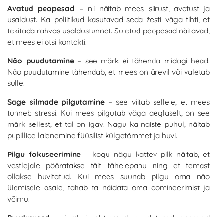
Avatud peopesad
– nii näitab mees siirust, avatust ja
usaldust. Ka poliitikud kasutavad seda žesti väga tihti, et
tekitada rahvas usaldustunnet. Suletud peopesad näitavad,
et mees ei otsi kontakti.
Näo puudutamine
– see märk ei tähenda midagi head.
Näo puudutamine tähendab, et mees on ärevil või valetab
sulle.
Sage silmade pilgutamine
– see viitab sellele, et mees
tunneb stressi. Kui mees pilgutab väga aeglaselt, on see
märk sellest, et tal on igav. Nagu ka naiste puhul, näitab
pupillide laienemine füüsilist külgetõmmet ja huvi.
Pilgu fokuseerimine
– kogu nägu kattev pilk näitab, et
vestlejale pööratakse täit tähelepanu ning et temast
ollakse huvitatud. Kui mees suunab pilgu oma näo
ülemisele osale, tahab ta näidata oma domineerimist ja
võimu.