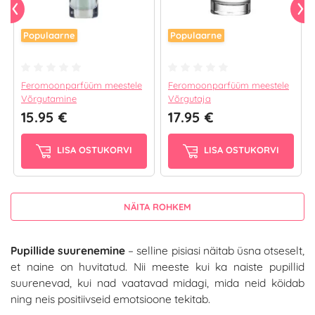
Populaarne
Populaarne
Feromoonparfüüm meestele
Feromoonparfüüm meestele
Võrgutamine
Võrgutaja
15.95 €
17.95 €
LISA OSTUKORVI
LISA OSTUKORVI
NÄITA ROHKEM
Pupillide suurenemine
– selline pisiasi näitab üsna otseselt,
et naine on huvitatud. Nii meeste kui ka naiste pupillid
suurenevad, kui nad vaatavad midagi, mida neid köidab
ning neis positiivseid emotsioone tekitab.