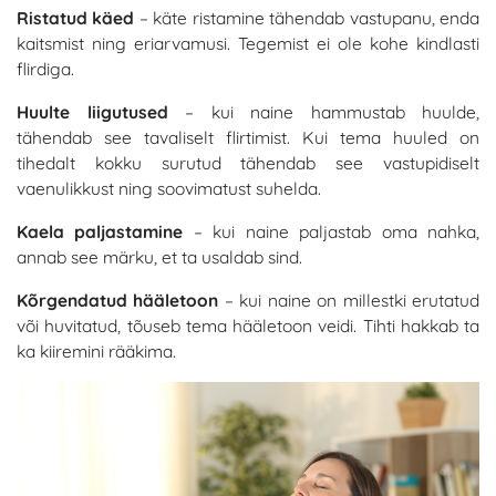
Ristatud käed
– käte ristamine tähendab vastupanu, enda
kaitsmist ning eriarvamusi. Tegemist ei ole kohe kindlasti
flirdiga.
Huulte liigutused
– kui naine hammustab huulde,
tähendab see tavaliselt flirtimist. Kui tema huuled on
tihedalt kokku surutud tähendab see vastupidiselt
vaenulikkust ning soovimatust suhelda.
Kaela paljastamine
– kui naine paljastab oma nahka,
annab see märku, et ta usaldab sind.
Kõrgendatud hääletoon
– kui naine on millestki erutatud
või huvitatud, tõuseb tema hääletoon veidi. Tihti hakkab ta
ka kiiremini rääkima.