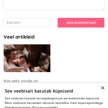
JÄTA KOMMENTAAR
Veel artikleid
Kas seks voodis on
×
tüütuks muutunud? Kui
See veebisait kasutab küpsiseid
olete neid mänge
proovinud, mõtlete teisiti
See veebisait kasutab kasutajakogemuse parandamiseks küpsiseid.
Meie veebisaiti kasutades nõustute kooskõlas meie küpsisepoliitikaga
kõikide küpsistega.
Privaatsuspoliitika