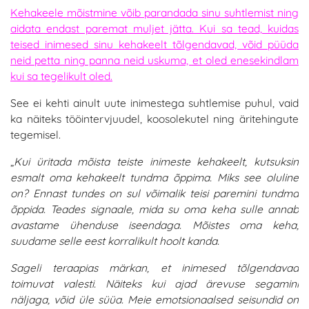
Kehakeele mõistmine võib parandada sinu suhtlemist ning
aidata endast paremat muljet jätta. Kui sa tead, kuidas
teised inimesed sinu kehakeelt tõlgendavad, võid püüda
neid petta ning panna neid uskuma, et oled enesekindlam
kui sa tegelikult oled.
See ei kehti ainult uute inimestega suhtlemise puhul, vaid
ka näiteks tööintervjuudel, koosolekutel ning äritehingute
tegemisel.
„
Kui üritada mõista teiste inimeste kehakeelt, kutsuksin
esmalt oma kehakeelt tundma õppima. Miks see oluline
on? Ennast tundes on sul võimalik teisi paremini tundma
õppida. Teades signaale, mida su oma keha sulle annab
avastame ühenduse iseendaga. Mõistes oma keha,
suudame selle eest korralikult hoolt kanda.
Sageli teraapias märkan, et inimesed tõlgendavad
toimuvat valesti. Näiteks kui ajad ärevuse segamini
näljaga, võid üle süüa. Meie emotsionaalsed seisundid on