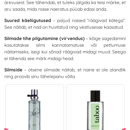
ärevusest. See tähendab, et tuleks jälgida ka teisi märke, et
aru saada, mida naise naeratus püüab edasi anda.
Suured käeliigutused
– paljud naised “räägivad kätega”.
See näitab, et nad on huvitatud ning vestlusesse kaasatud.
Silmade tihe pilgutamine (virvendus)
– kõige sagedamini
kasutatakse silmi kannatamatuse või pettumuse
näitamiseks, isegi kui sõnad räägivad midagi muud. Seega
ei tähenda see märk midagi head.
Silmside
– otsene silmside näitab, et naine ei ole alandlik
ning proovib sinu tähelepanu võita.