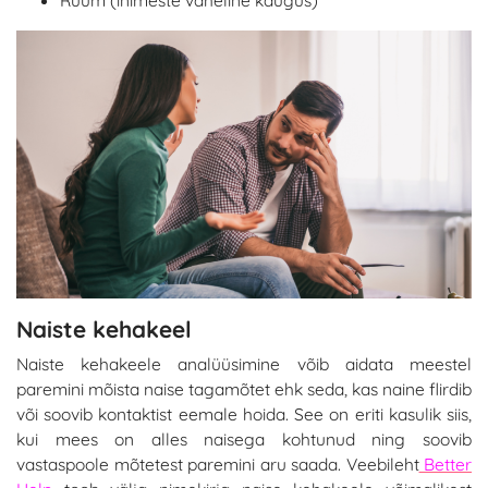
Ruum (inimeste vaheline kaugus)
Naiste kehakeel
Naiste kehakeele analüüsimine võib aidata meestel
paremini mõista naise tagamõtet ehk seda, kas naine flirdib
või soovib kontaktist eemale hoida. See on eriti kasulik siis,
kui mees on alles naisega kohtunud ning soovib
vastaspoole mõtetest paremini aru saada. Veebileht
Better