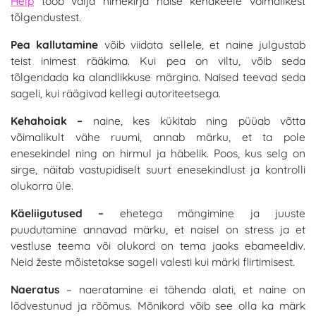
Help
toob välja nimekirja naise kehakeele võimalikest
tõlgendustest.
Pea kallutamine
võib viidata sellele, et naine julgustab
teist inimest rääkima. Kui pea on viltu, võib seda
tõlgendada ka alandlikkuse märgina. Naised teevad seda
sageli, kui räägivad kellegi autoriteetsega.
Kehahoiak –
naine, kes kükitab ning püüab võtta
võimalikult vähe ruumi, annab märku, et ta pole
enesekindel ning on hirmul ja häbelik. Poos, kus selg on
sirge, näitab vastupidiselt suurt enesekindlust ja kontrolli
olukorra üle.
Käeliigutused –
ehetega mängimine ja juuste
puudutamine annavad märku, et naisel on stress ja et
vestluse teema või olukord on tema jaoks ebameeldiv.
Neid žeste mõistetakse sageli valesti kui märki flirtimisest.
Naeratus
– naeratamine ei tähenda alati, et naine on
lõdvestunud ja rõõmus. Mõnikord võib see olla ka märk