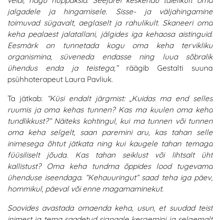
veidi, nagu hüppaksid. Seejärel keskendu täielikult oma
jalgadele ja hingamisele. Sisse- ja väljahingamine
toimuvad sügavalt, aeglaselt ja rahulikult. Skaneeri oma
keha pealaest jalatallani, jälgides iga kehaosa aistinguid.
Eesmärk on tunnetada kogu oma keha tervikliku
organismina, süveneda endasse ning luua sõbralik
ühendus enda ja teistega,”
räägib Gestalti suuna
psühhoterapeut Laura Pavliuk.
Ta jätkab:
“Küsi endalt järgmist: „Kuidas ma end selles
ruumis ja oma kehas tunnen? Kas ma kuulen oma keha
tundlikkust?” Näiteks kohtingul, kui ma tunnen või tunnen
oma keha selgelt, saan paremini aru, kas tahan selle
inimesega õhtut jätkata ning kui kaugele tahan temaga
füüsiliselt jõuda. Kas tahan seiklust või lihtsalt üht
kallistust? Oma keha tundma õppides lood tugevama
ühenduse iseendaga. “Kehauuringut” saad teha iga päev,
hommikul, päeval või enne magamaminekut.
Soovides avastada omaenda keha, usun, et suudad teist
inimest ja tema saadetud signaale kergemini ja selgemalt