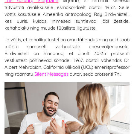
The Actuary Magazine
kirjutab, et terminit kineesia
tutvustati avalikkusele esmakordselt aastal 1952. Selle
võttis kasutusele Ameerika antropoloog Ray Birdwhistell,
kes uuris, kuidas inimesed suhtlevad läbi žestide,
kehahoiaku ning muude füüsiliste liigutuste.
Ta väitis, et kehaliigutustel on oma tähendus ning neid saab
mõista sarnaselt verbaalsele eneseväljendusele.
Birdwhistell on hinnanud, et ainult 30-35 protsenti
vestlustest põhinevad sõnadel. 1967. aastal vähendas Dr.
Albert Mehrabian, California ülikooli (UCL) emeriitprofessor
ning raamatu
Silent Messages
autor, seda protsenti 7ni.