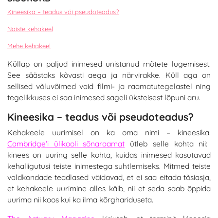
Kineesika – teadus või pseudoteadus?
Naiste kehakeel
Mehe kehakeel
Küllap on paljud inimesed unistanud mõtete lugemisest.
See säästaks kõvasti aega ja närvirakke. Küll aga on
sellised võluvõimed vaid filmi- ja raamatutegelastel ning
tegelikkuses ei saa inimesed sageli üksteisest lõpuni aru.
Kineesika – teadus või pseudoteadus?
Kehakeele uurimisel on ka oma nimi – kineesika.
Cambridge’i ülikooli sõnaraamat
ütleb selle kohta nii:
kinees on uuring selle kohta, kuidas inimesed kasutavad
kehaliigutusi teiste inimestega suhtlemiseks. Mitmed teiste
valdkondade teadlased väidavad, et ei saa eitada tõsiasja,
et kehakeele uurimine alles käib, nii et seda saab õppida
uurima nii koos kui ka ilma kõrghariduseta.