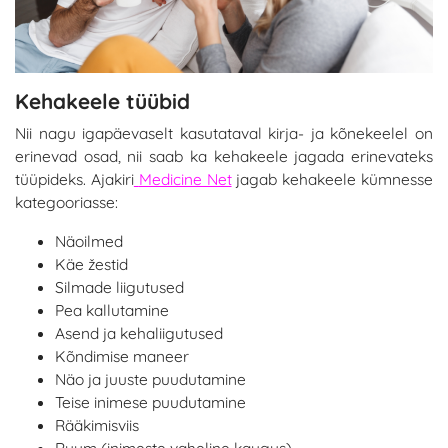
Kehakeele tüübid
Nii nagu igapäevaselt kasutataval kirja- ja kõnekeelel on
erinevad osad, nii saab ka kehakeele jagada erinevateks
tüüpideks. Ajakiri
Medicine Net
jagab kehakeele kümnesse
kategooriasse:
Näoilmed
Käe žestid
Silmade liigutused
Pea kallutamine
Asend ja kehaliigutused
Kõndimise maneer
Näo ja juuste puudutamine
Teise inimese puudutamine
Rääkimisviis