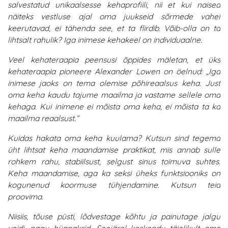
salvestatud unikaalsesse kehaprofiili, nii et kui naised
näiteks vestluse ajal oma juukseid sõrmede vahel
keerutavad, ei tähenda see, et ta flirdib. Võib-olla on ta
lihtsalt rahulik? Iga inimese kehakeel on individuaalne.
Veel kehateraapia peensusi õppides mäletan, et üks
kehateraapia pioneere Alexander Lowen on öelnud: „Iga
inimese jaoks on tema olemise põhireaalsus keha. Just
oma keha kaudu tajume maailma ja vastame sellele oma
kehaga. Kui inimene ei mõista oma keha, ei mõista ta ka
maailma reaalsust.”
Kuidas hakata oma keha kuulama? Kutsun sind tegema
üht lihtsat keha maandamise praktikat, mis annab sulle
rohkem rahu, stabiilsust, selgust sinus toimuva suhtes.
Keha maandamise, aga ka seksi üheks funktsiooniks on
kogunenud koormuse tühjendamine. Kutsun teid
proovima.
Niisiis, tõuse püsti, lõdvestage kõhtu ja painutage jalgu