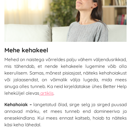
Mehe kehakeel
Mehed on naistega võrreldes palju vähem väljendusrikkad,
mis tähendab, et nende kehakeele lugemine võib olla
keerulisem. Samas, mõnest pisiasjast, näiteks kehahoiakust
või jalaasendist, on võimalik välja lugeda, mida mees
sinuga olles tunneb. Ka neid kirjeldatakse ühes Better Help
leheküljel olevas
artiklis
.
Kehahoiak –
langetatud õlad, sirge selg ja sirged puusad
annavad märku, et mees tunneb end domineeriva ja
enesekindlana. Kui mees ennast kaitseb, hoiab ta näiteks
käsi keha lähedal.