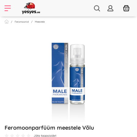
Feromoonid
Meestele
Feromoonparfüüm meestele Võlu
Jäta tagasisidet