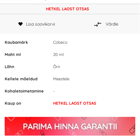
HETKEL LAOST OTSAS
Lisa soovikorvi
Võrdle
Kaubamärk
Cobeco
Maht ml
20 ml
Lõhn
Õrn
Kellele mõeldud
Meestele
Kohaletoimetamine
-
Kaup on
HETKEL LAOST OTSAS