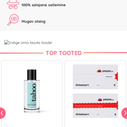
100% salajane ostlemine
Mugav otsing
TOP TOOTED