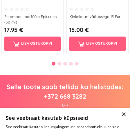
Feromooni parfüüm Epicurien
Kinkekaart väärtusega 15 Eur
(50 ml)
17.95 €
15.00 €
LISA OSTUKORVI
LISA OSTUKORVI
Selle toote saab tellida ka helistades:
+372 668 3282
E-R
×
See veebisait kasutab küpsiseid
See veebisait kasutab kasutajakogemuse parandamiseks küpsiseid.
Arvustusi veel pole