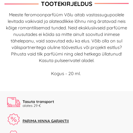
TOOTEKIRJELDUS
Meeste feromoonparfüüm Võlu aitab vastassugupoolele
levitada vaikivaid ja alateadlikke lõhnu ning äratavad neis
kõige romantilisemad tunded. Neid eksklusiivseid parfüüme
nuusutades ei köida sa mitte ainult soovitud inimese
tähelepanu, vaid saavutad edu ka elus. Võib olla on sul
välispartneritega oluline töövestlus või projekti esitlus?
Pihusta vaid tilk parfüümi ning oled hetkega üllatunud!
Kasuta pulseerivatel aladel.
Kogus - 20 ml.
Tasuta transport
alates 29 €
PARIMA HINNA GARANTII